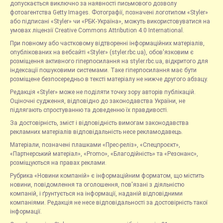
допускається виключно за наявності письмового дозволу
фотоагентства Getty Images. Фотографії, позначені логотипом «Styler»
або підписані «Styler» чи «РБК-Україна», можуть використовуватися на
умовах ліцензії Creative Commons Attribution 4.0 International.
При повному або частковому відтворенні інформаційних матеріалів,
опублікованих на вебсайті «Styler» (styler.rbc.ua), обов'язковим є
розміщення активного гіперпосилання на styler.rbc.ua, відкритого для
індексації пошуковими системами. Таке гіперпосилання має бути
розміщене безпосередньо в тексті матеріалу не нижче другого абзацу.
Редакція «Styler» може не поділяти точку зору авторів публікацій.
Оціночні судження, відповідно до законодавства України, не
підлягають спростуванню та доведенню їх правдивості.
За достовірність, зміст і відповідність вимогам законодавства
рекламних матеріалів відповідальність несе рекламодавець.
Матеріали, позначені плашками «Прес-реліз», «Спецпроєкт»,
«Партнерський матеріал», «Promo», «Благодійність» та «Резонанс»,
розміщуються на правах реклами.
Рубрика «Новини компаній» є інформаційним форматом, що містить
новини, повідомлення та оголошення, пов'язані з діяльністю
компаній, і ґрунтується на інформації, наданій відповідними
компаніями. Редакція не несе відповідальності за достовірність такої
інформації.