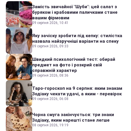
Замість звичайної "Шуби": цей салат з
буряком і крабовими паличками стане
вашим фірмовим
09 серпня 2026, 10:41
Яку зачіску зробити під кепку: стилістка
назвала найзручніші варіанти на спеку
09 серпня 2026, 09:33
Швидкий психологічний тест: обирай
предмет на фото і розкрий свій
справжній характер
09 серпня 2026, 08:36
Таро-гороскоп на 9 серпня: яким знакам
Зодіаку чекати удачі, а яким - перевірок
09 серпня 2026, 06:08
Чорна смуга закінчується: три знаки
Зодіаку, яким нарешті стане легше
08 серпня 2026, 19:19