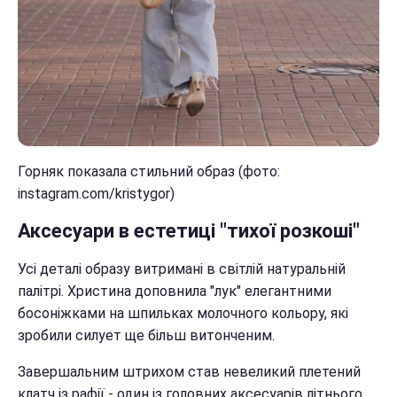
Горняк показала стильний образ (фото:
instagram.com/kristygor)
Аксесуари в естетиці "тихої розкоші"
Усі деталі образу витримані в світлій натуральній
палітрі. Христина доповнила "лук" елегантними
босоніжками на шпильках молочного кольору, які
зробили силует ще більш витонченим.
Завершальним штрихом став невеликий плетений
клатч із рафії - один із головних аксесуарів літнього