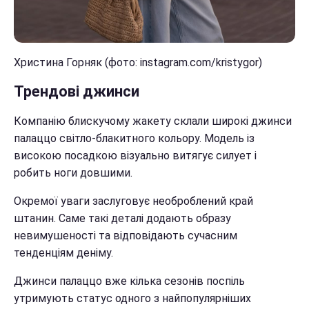
Христина Горняк (фото: instagram.com/kristygor)
Трендові джинси
Компанію блискучому жакету склали широкі джинси
палаццо світло-блакитного кольору. Модель із
високою посадкою візуально витягує силует і
робить ноги довшими.
Окремої уваги заслуговує необроблений край
штанин. Саме такі деталі додають образу
невимушеності та відповідають сучасним
тенденціям деніму.
Джинси палаццо вже кілька сезонів поспіль
утримують статус одного з найпопулярніших