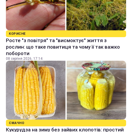
КОРИСНЕ
Росте "з повітря" та "висмоктує" життя з
рослин: що таке повитиця та чому її так важко
побороти
08 серпня 2026, 17:14
СМАЧНО
Кукурудза на зиму без зайвих клопотів: простий