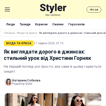
rbc.ua
Люди
Тренди
Корисне
Смачно
Гороскопи
Головна
›
Мода та краса
›
Як виглядати дорого в джинсах: стильний урок в
МОДА ТА КРАСА
17 червня 2026, 07:15
Як виглядати дорого в джинсах:
стильний урок від Христини Горняк
На перший погляд усе просто, але саме в цьому і криється
секрет
Катерина Собкова
Редактор Styler