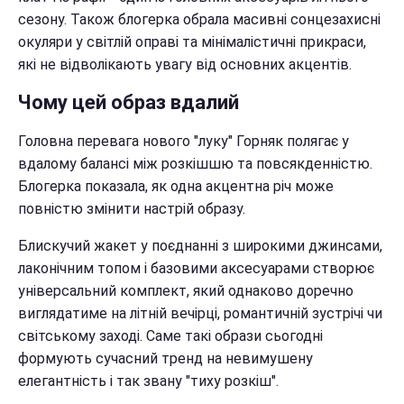
сезону. Також блогерка обрала масивні сонцезахисні
окуляри у світлій оправі та мінімалістичні прикраси,
які не відволікають увагу від основних акцентів.
Чому цей образ вдалий
Головна перевага нового "луку" Горняк полягає у
вдалому балансі між розкішшю та повсякденністю.
Блогерка показала, як одна акцентна річ може
повністю змінити настрій образу.
Блискучий жакет у поєднанні з широкими джинсами,
лаконічним топом і базовими аксесуарами створює
універсальний комплект, який однаково доречно
виглядатиме на літній вечірці, романтичній зустрічі чи
світському заході. Саме такі образи сьогодні
формують сучасний тренд на невимушену
елегантність і так звану "тиху розкіш".