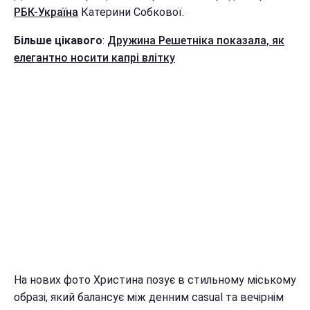
РБК-Україна
Катерини Собкової.
Більше цікавого
:
Дружина Решетніка показала, як
елегантно носити капрі влітку
На нових фото Христина позує в стильному міському
образі, який балансує між денним casual та вечірнім