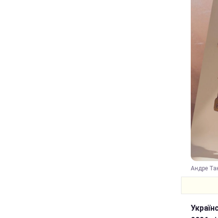
Андре Тан
Україн