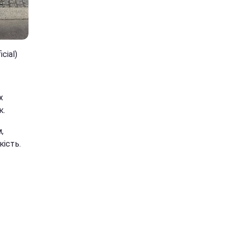
cial)
х
к.
,
кість.