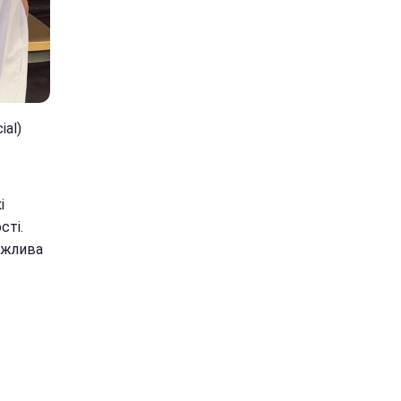
ial)
і
сті.
важлива