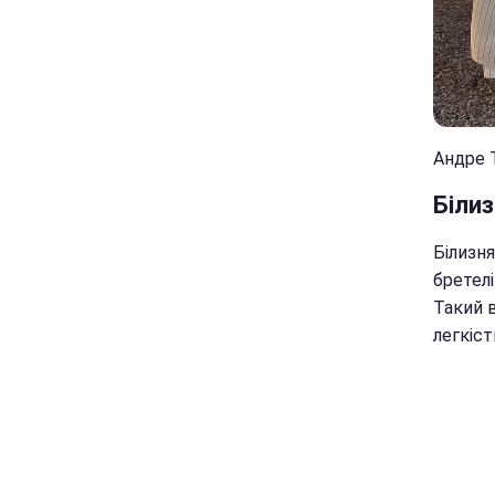
Андре Т
Біли
Білизня
бретел
Такий в
легкіст