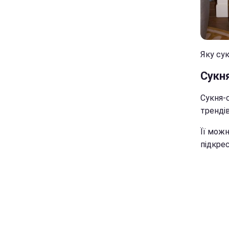
Яку сук
Сукн
Сукня-с
трендів
Її можн
підкрес