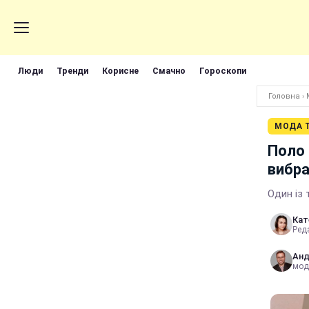
Люди
Тренди
Корисне
Смачно
Гороскопи
Головна
›
МОДА Т
Поло 
вибра
Один із 
Кат
Реда
Анд
мод