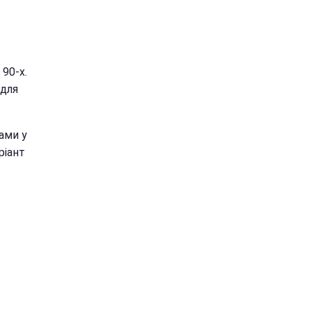
 90-х.
 для
ами у
ріант