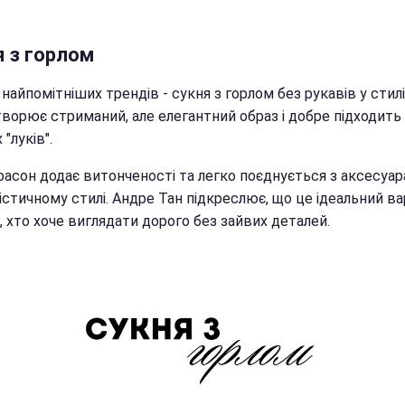
я з горлом
 найпомітніших трендів - сукня з горлом без рукавів у стилі
творює стриманий, але елегантний образ і добре підходить
 "луків".
фасон додає витонченості та легко поєднується з аксесуар
істичному стилі. Андре Тан підкреслює, що це ідеальний ва
, хто хоче виглядати дорого без зайвих деталей.