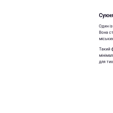
Сукн
Один із
Вона с
міських
Такий 
мінімал
для тих