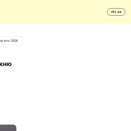
rbc.ua
а літо 2026
укню