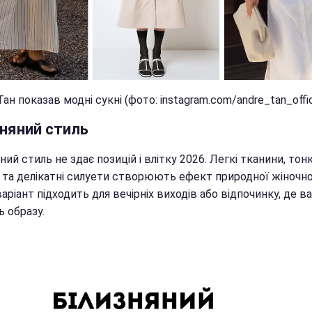
ан показав модні сукні (фото: instagram.com/andre_tan_offic
зняний стиль
ний стиль не здає позицій і влітку 2026. Легкі тканини, тонк
і та делікатні силуети створюють ефект природної жіночно
аріант підходить для вечірніх виходів або відпочинку, де 
ь образу.