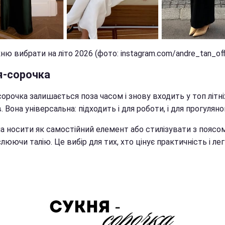
ню вибрати на літо 2026 (фото: instagram.com/andre_tan_offi
я-сорочка
орочка залишається поза часом і знову входить у топ літні
. Вона універсальна: підходить і для роботи, і для прогуляно
а носити як самостійний елемент або стилізувати з поясом
люючи талію. Це вибір для тих, хто цінує практичність і лег