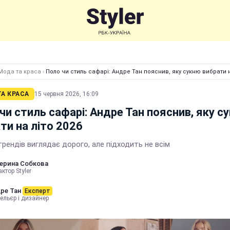
Мода та краса
›
Поло чи стиль сафарі: Андре Тан пояснив, яку сукню вибрати н
А КРАСА
15 червня 2026, 16:09
чи стиль сафарі: Андре Тан пояснив, яку с
ти на літо 2026
трендів виглядає дорого, але підходить не всім
ерина Собкова
ктор Styler
ре Тан
Експерт
ельєр і дизайнер