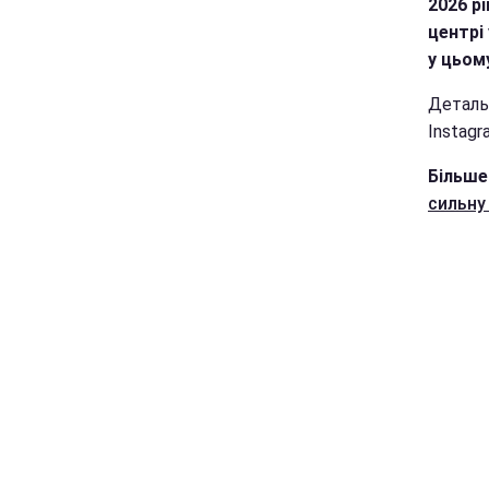
2026 р
центрі 
у цьому
Деталь
Instagr
Більше
сильну