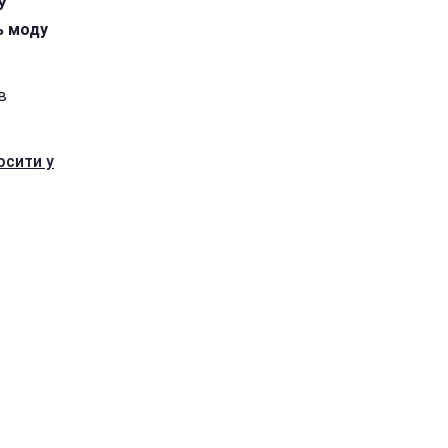
У
ть моду
в
осити у