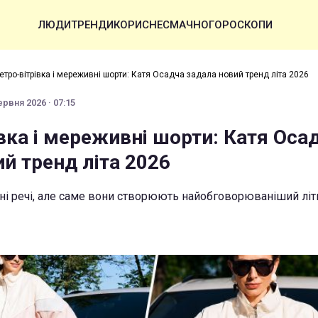
ЛЮДИ
ТРЕНДИ
КОРИСНЕ
СМАЧНО
ГОРОСКОПИ
етро-вітрівка і мереживні шорти: Катя Осадча задала новий тренд літа 2026
ервня 2026 · 07:15
вка і мереживні шорти: Катя Оса
й тренд літа 2026
сні речі, але саме вони створюють найобговорюваніший літн