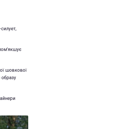
силует,
 пом’якшує
лої шовкової
 образу
зайнери