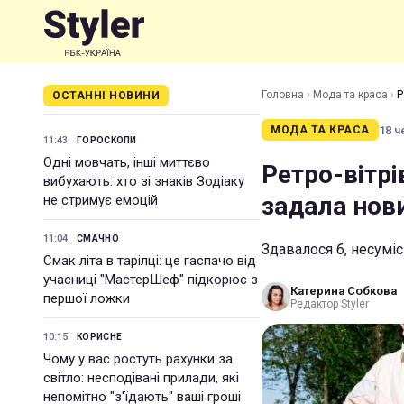
Головна
›
Мода та краса
›
Р
ОСТАННІ НОВИНИ
18 ч
МОДА ТА КРАСА
11:43
ГОРОСКОПИ
Одні мовчать, інші миттєво
Ретро-вітрі
вибухають: хто зі знаків Зодіаку
задала нови
не стримує емоцій
11:04
СМАЧНО
Здавалося б, несумі
Смак літа в тарілці: це гаспачо від
учасниці "МастерШеф" підкорює з
Катерина Собкова
першої ложки
Редактор Styler
10:15
КОРИСНЕ
Чому у вас ростуть рахунки за
світло: несподівані прилади, які
непомітно "з'їдають" ваші гроші