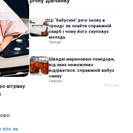
річну дівчинку
Ці "бабусині" речі знову в
тренді: як знайти справжній
скарб і чому його скуповує
молодь
Тренди
Швидкі мариновані помідори,
від яких неможливо
відірватися: справжній вибух
смаку
Смачно
ро-вітрівку
м
ової.
літо: як