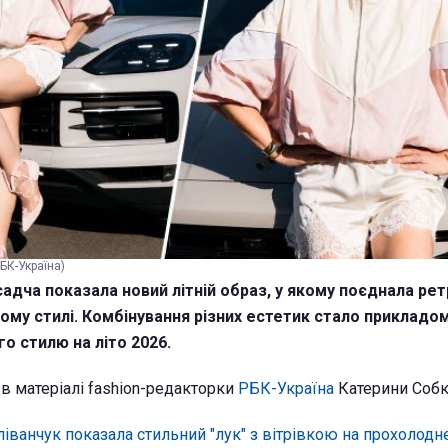
БК-Україна)
дча показала новий літній образ, у якому поєднала рет
ному стилі. Комбінування різних естетик стало прикладо
о стилю на літо 2026.
 в матеріалі fashion-редакторки
РБК-Україна
Катерини Собк
ліванчук показала стильний "лук" з вітрівкою на прохолодне 