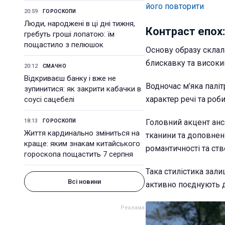
його повторити
20:59
ГОРОСКОПИ
Люди, народжені в ці дні тижня,
Контраст епох:
гребуть гроші лопатою: їм
пощастило з пелюшок
Основу образу склал
блискавку та високи
20:12
СМАЧНО
Відкриваєш банку і вже не
Водночас м’яка палі
зупинитися: як закрити кабачки в
характер речі та роби
соусі сацебелі
18:13
Головний акцент ан
ГОРОСКОПИ
Життя кардинально зміниться на
тканини та доповнен
краще: яким знакам китайського
романтичності та ст
гороскопа пощастить 7 серпня
Така стилістика зали
Всі новини
активно поєднують 