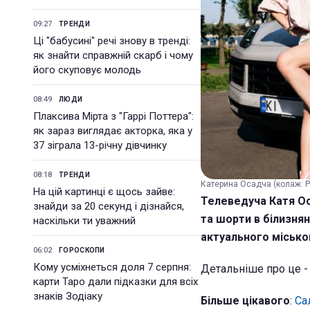
09:27
ТРЕНДИ
Ці "бабусині" речі знову в тренді:
як знайти справжній скарб і чому
його скуповує молодь
08:49
ЛЮДИ
Плаксива Мірта з "Гаррі Поттера":
як зараз виглядає акторка, яка у
37 зіграла 13-річну дівчинку
08:18
ТРЕНДИ
Катерина Осадча (колаж: Р
На цій картинці є щось зайве:
Телеведуча Катя Оса
знайди за 20 секунд і дізнайся,
та шорти в білизня
наскільки ти уважний
актуального міськог
06:02
ГОРОСКОПИ
Кому усміхнеться доля 7 серпня:
Детальніше про це -
карти Таро дали підказки для всіх
знаків Зодіаку
Більше цікавого
:
Са