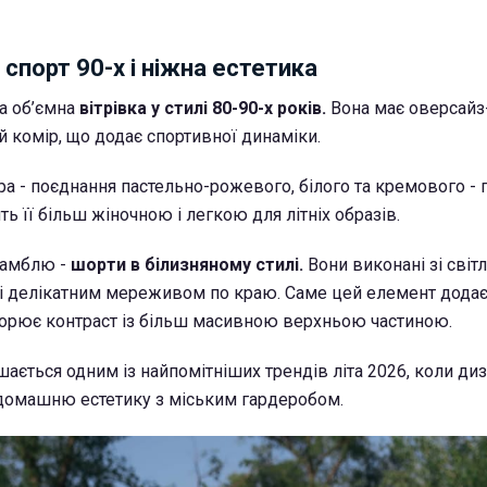
 спорт 90-х і ніжна естетика
а об’ємна
вітрівка у стилі 80-90-х років.
Вона має оверсайз-
й комір, що додає спортивної динаміки.
тра - поєднання пастельно-рожевого, білого та кремового -
ть її більш жіночною і легкою для літніх образів.
самблю -
шорти в білизняному стилі.
Вони виконані зі світ
і делікатним мереживом по краю. Саме цей елемент додає
ворює контраст із більш масивною верхньою частиною.
шається одним із найпомітніших трендів літа 2026, коли ди
домашню естетику з міським гардеробом.