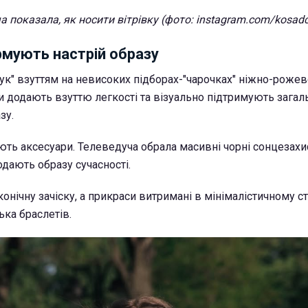
а показала, як носити вітрівку (фото: instagram.com/kosad
рмують настрій образу
ук" взуттям на невисоких підборах-"чарочках" ніжно-рожево
и додають взуттю легкості та візуально підтримують загал
зу.
ють аксесуари. Телеведуча обрала масивні чорні сонцезахи
одають образу сучасності.
конічну зачіску, а прикраси витримані в мінімалістичному ст
ька браслетів.