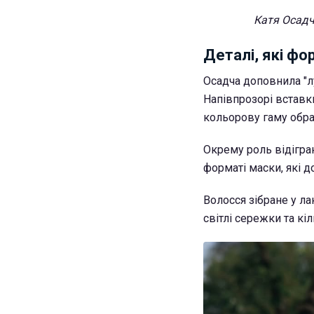
Катя Осадч
Деталі, які фо
Осадча доповнила "л
Напівпрозорі вставк
кольорову гаму обра
Окрему роль відігра
форматі маски, які д
Волосся зібране у ла
світлі сережки та кіл