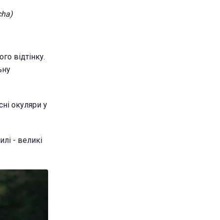
cha)
го відтінку.
ьну
сні окуляри у
илі - великі