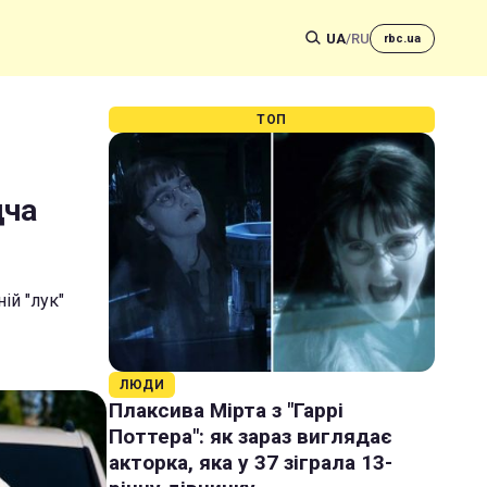
UA
/
RU
rbc.ua
ТОП
дча
ій "лук"
ЛЮДИ
Плаксива Мірта з "Гаррі
Поттера": як зараз виглядає
акторка, яка у 37 зіграла 13-