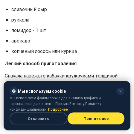
сливочный сыр
руккола
помидор - 1 шт.
авокадо
копченый лосось или курица
Легкий способ приготовления
Сначала нарежьте кабачки кружочками толщиной
примерно 2 сантиметра. После этого выложите их на
противень, застеленный пергаментной бумагой,
🍪
Мы используем cookie
✕
сверху посыпьте тертой моцареллой и выпекайте 15
Мы используем файлы cookie для анализа трафика и
персонализации контента. Прочитайте нашу Политику
минут при температуре 180°C.
конфиденциальности.
Подробнее
Дайте им немного остыть и добавьте начинку -
Отклонить
Принять все
сливочный сыр, руккола, помидор, авокадо и лосось.