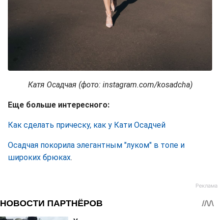
Катя Осадчая (фото: instagram.com/kosadcha)
Еще больше интересного:
Как сделать прическу, как у Кати Осадчей
Осадчая покорила элегантным "луком" в топе и
широких брюках
.