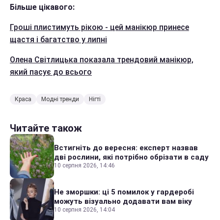
Більше цікавого:
Гроші плистимуть рікою - цей манікюр принесе
щастя і багатство у липні
Олена Світлицька показала трендовий манікюр,
який пасує до всього
Краса
Модні тренди
Нігті
Читайте також
Встигніть до вересня: експерт назвав
дві рослини, які потрібно обрізати в саду
10 серпня 2026, 14:46
Не зморшки: ці 5 помилок у гардеробі
можуть візуально додавати вам віку
10 серпня 2026, 14:04