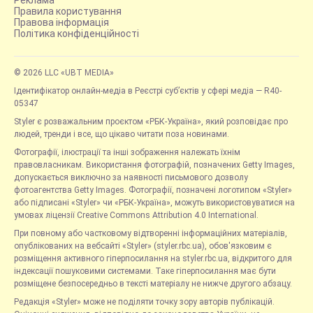
Правила користування
Правова інформація
Політика конфіденційності
© 2026 LLC «UBT MEDIA»
Ідентифікатор онлайн-медіа в Реєстрі суб’єктів у сфері медіа — R40-
05347
Styler є розважальним проєктом «РБК-Україна», який розповідає про
людей, тренди і все, що цікаво читати поза новинами.
Фотографії, ілюстрації та інші зображення належать їхнім
правовласникам. Використання фотографій, позначених Getty Images,
допускається виключно за наявності письмового дозволу
фотоагентства Getty Images. Фотографії, позначені логотипом «Styler»
або підписані «Styler» чи «РБК-Україна», можуть використовуватися на
умовах ліцензії Creative Commons Attribution 4.0 International.
При повному або частковому відтворенні інформаційних матеріалів,
опублікованих на вебсайті «Styler» (styler.rbc.ua), обов'язковим є
розміщення активного гіперпосилання на styler.rbc.ua, відкритого для
індексації пошуковими системами. Таке гіперпосилання має бути
розміщене безпосередньо в тексті матеріалу не нижче другого абзацу.
Редакція «Styler» може не поділяти точку зору авторів публікацій.