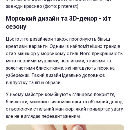
завжди красиво (фото: pinterest)
Морський дизайн та 3D-декор - хіт
сезону
Цього літа дизайнери також пропонують більш
креативні варіанти. Одним із найпомітніших трендів
став манікюр у морському стилі. Його прикрашають
мініатюрними мушлями, перлинами, хвилями та
золотистими блискітками, які нагадують пісок на
узбережжі. Такий дизайн ідеально доповнює
відпустку та літні образи.
У ньому майстри комбінують глянцеве покриття,
блискітки, мінімалістичні малюнки та об'ємний декор,
створюючи стильний манікюр, який привертає увагу,
але не виглядає перевантаженим.