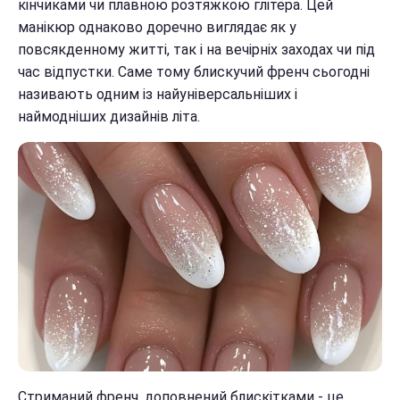
кінчиками чи плавною розтяжкою глітера. Цей
манікюр однаково доречно виглядає як у
повсякденному житті, так і на вечірніх заходах чи під
час відпустки. Саме тому блискучий френч сьогодні
називають одним із найуніверсальніших і
наймодніших дизайнів літа.
Стриманий френч, доповнений блискітками - це