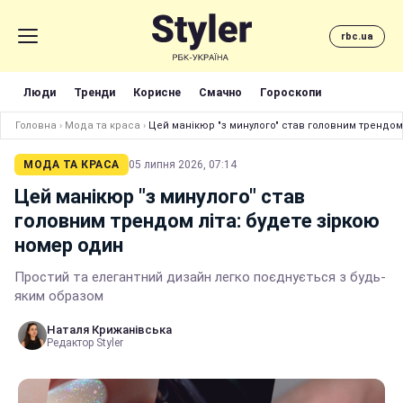
rbc.ua
Люди
Тренди
Корисне
Смачно
Гороскопи
Головна
›
Мода та краса
›
Цей манікюр "з минулого" став головним трендом
МОДА ТА КРАСА
05 липня 2026, 07:14
Цей манікюр "з минулого" став
головним трендом літа: будете зіркою
номер один
Простий та елегантний дизайн легко поєднується з будь-
яким образом
Наталя Крижанівська
Редактор Styler