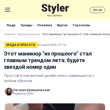
rbc.ua
Люди
Тренды
Полезное
Вкусно
Гороскопы
Главная
›
Мода и красота
›
Этот маникюр "из прошлого" стал главным трен
МОДА И КРАСОТА
05 июля 2026, 07:14
Этот маникюр "из прошлого" стал
главным трендом лета: будете
звездой номер один
Простой и элегантный дизайн легко совмещается с
любым образом
Наталия Крижановская
Редактор Styler