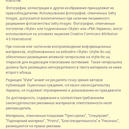
новостей.
Фотографии, иллюстрации и другие изображения принадлежат их
правообладателям. Использование фотографий, отмеченных Getty
Images, допускается исключительно при наличии письменного
разрешения фотоагентства Getty Images. Фотографии, отмеченные
логотипом «Styler» или подписанные «Styler» или «РБК-Украина», могут
использоваться на условиях лицензии Creative Commons Attribution
4.0 International.
При полном или частичном воспроизведении информационных
материалов, опубликованных на вебсайте «Styler» (styler.rbc.ua),
обязательно размещение активной гиперссылки на styler.rbc.ua,
открытой для индексации поисковыми системами. Такая гиперссылка
должна быть размещена непосредственно в тексте материала не ниже
второго абзаца.
Редакция "Styler" может не разделять точку зрения авторов
публикаций. Оценочные суждения, согласно законодательству
Украины, не подлежат опровержению и доказыванию их правдивости.
За достоверность, содержание и соответствие требованиям
законодательства рекламных материалов ответственность несет
рекламодатель.
Материалы, отмеченные плашками "Пресс-релиз", "Спецпроект",
"Партнерский материал", "Promo", "Благотворительность" и "Резонанс",
размещаются на правах рекламы.