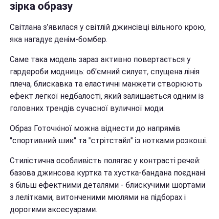
зірка образу
Світлана з’явилася у світлій джинсівці вільного крою,
яка нагадує денім-бомбер.
Саме така модель зараз активно повертається у
гардероби модниць: об’ємний силует, спущена лінія
плеча, блискавка та еластичні манжети створюють
ефект легкої недбалості, який залишається одним із
головних трендів сучасної вуличної моди.
Образ Готочкіної можна віднести до напрямів
"спортивний шик" та "стрітстайл" із нотками розкоші.
Стилістична особливість полягає у контрасті речей:
базова джинсова куртка та хустка-бандана поєднані
з більш ефектними деталями - блискучими шортами
з лелітками, витонченими мюлями на підборах і
дорогими аксесуарами.