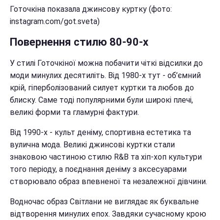
Готочкіна показала джинсову куртку (фото:
instagram.com/got.sveta)
Повернення стилю 80-90-х
У стилі Готочкіної можна побачити чіткі відсилки до
моди минулих десятиліть. Від 1980-х тут - об’ємний
крій, гіперболізований силует куртки та любов до
блиску. Саме тоді популярними були широкі плечі,
великі форми та гламурні фактури.
Від 1990-х - культ деніму, спортивна естетика та
вулична мода. Великі джинсові куртки стали
знаковою частиною стилю R&B та хіп-хоп культури
того періоду, а поєднання деніму з аксесуарами
створювало образ впевненої та незалежної дівчини.
Водночас образ Світлани не виглядає як буквальне
відтворення минулих епох. Завдяки сучасному крою