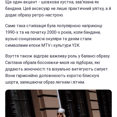
Ще один акцент - шовкова хустка, зав’язана як
бандана. Цей аксесуар не лише практичний улітку, а й
додає образу ретро-настрою.
Саме така стилізація була популярною наприкінці
1990-х та на початку 2000-х років, коли бандани,
вузькі сонцезахисні окуляри та денім стали
символами епохи MTV і культури Y2K.
Взуття також відіграє важливу роль у балансі образу.
Світлана обрала босоніжки-мюлі на підборах, які
додають жіночності та візуально витягують силует.
Вони гармонійно доповнюють короткі блискучі
шорти, залишаючи образ легким і літнім.