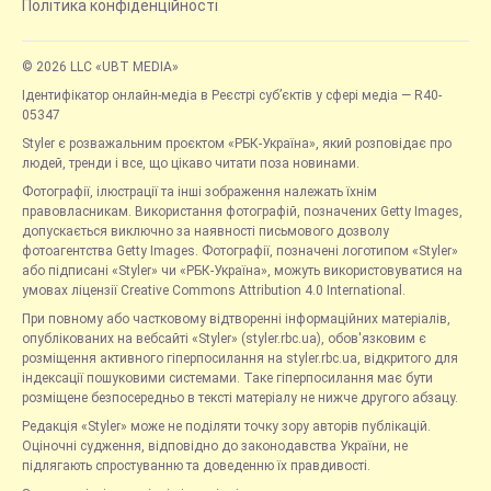
Політика конфіденційності
© 2026 LLC «UBT MEDIA»
Ідентифікатор онлайн-медіа в Реєстрі суб’єктів у сфері медіа — R40-
05347
Styler є розважальним проєктом «РБК-Україна», який розповідає про
людей, тренди і все, що цікаво читати поза новинами.
Фотографії, ілюстрації та інші зображення належать їхнім
правовласникам. Використання фотографій, позначених Getty Images,
допускається виключно за наявності письмового дозволу
фотоагентства Getty Images. Фотографії, позначені логотипом «Styler»
або підписані «Styler» чи «РБК-Україна», можуть використовуватися на
умовах ліцензії Creative Commons Attribution 4.0 International.
При повному або частковому відтворенні інформаційних матеріалів,
опублікованих на вебсайті «Styler» (styler.rbc.ua), обов'язковим є
розміщення активного гіперпосилання на styler.rbc.ua, відкритого для
індексації пошуковими системами. Таке гіперпосилання має бути
розміщене безпосередньо в тексті матеріалу не нижче другого абзацу.
Редакція «Styler» може не поділяти точку зору авторів публікацій.
Оціночні судження, відповідно до законодавства України, не
підлягають спростуванню та доведенню їх правдивості.