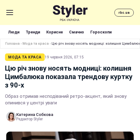
rbc.ua
Люди
Тренди
Корисне
Смачно
Гороскопи
Головна
›
Мода та краса
›
Цю річ знову носять модниці: колишня Цимбалюка
МОДА ТА КРАСА
19 червня 2026, 07:15
Цю річ знову носять модниці: колишня
Цимбалюка показала трендову куртку
з 90-х
Образ отримав несподіваний ретро-акцент, який знову
опинився у центрі уваги
Катерина Собкова
Редактор Styler