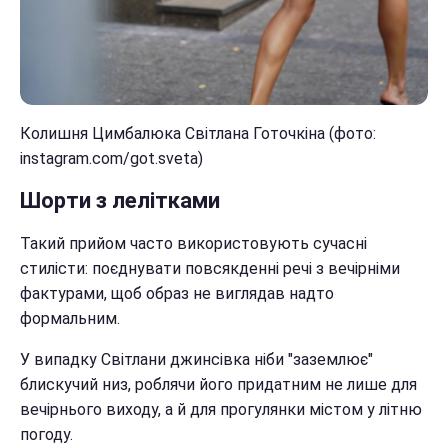
Колишня Цимбалюка Світлана Готочкіна (фото:
instagram.com/got.sveta)
Шорти з лелітками
Такий прийом часто використовують сучасні
стилісти: поєднувати повсякденні речі з вечірніми
фактурами, щоб образ не виглядав надто
формальним.
У випадку Світлани джинсівка ніби "заземлює"
блискучий низ, роблячи його придатним не лише для
вечірнього виходу, а й для прогулянки містом у літню
погоду.