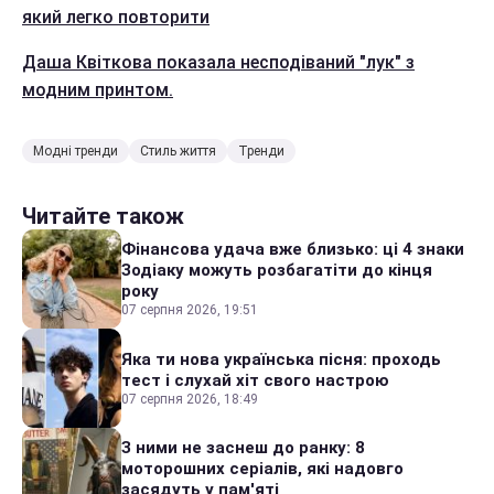
який легко повторити
Даша Квіткова показала несподіваний "лук" з
модним принтом.
Модні тренди
Стиль життя
Тренди
Читайте також
Фінансова удача вже близько: ці 4 знаки
Зодіаку можуть розбагатіти до кінця
року
07 серпня 2026, 19:51
Яка ти нова українська пісня: проходь
тест і слухай хіт свого настрою
07 серпня 2026, 18:49
З ними не заснеш до ранку: 8
моторошних серіалів, які надовго
засядуть у пам'яті