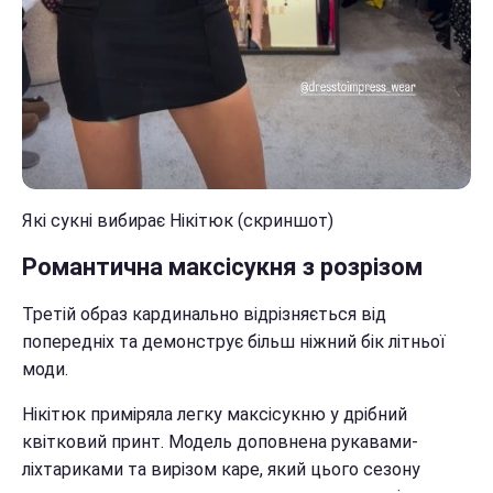
Які сукні вибирає Нікітюк (скриншот)
Романтична максісукня з розрізом
Третій образ кардинально відрізняється від
попередніх та демонструє більш ніжний бік літньої
моди.
Нікітюк приміряла легку максісукню у дрібний
квітковий принт. Модель доповнена рукавами-
ліхтариками та вирізом каре, який цього сезону