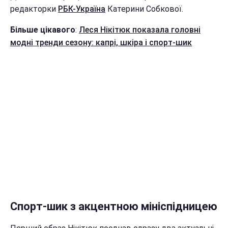
редакторки
РБК-Україна
Катерини Собкової.
Більше цікавого
:
Леся Нікітюк показала головні
модні тренди сезону: капрі, шкіра і спорт-шик
Спорт-шик з акцентною мініспідницею