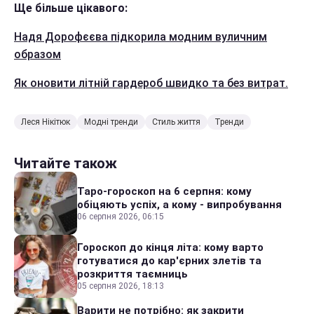
Ще більше цікавого:
Надя Дорофєєва підкорила модним вуличним
образом
Як оновити літній гардероб швидко та без витрат.
Леся Нікітюк
Модні тренди
Стиль життя
Тренди
Читайте також
Таро-гороскоп на 6 серпня: кому
обіцяють успіх, а кому - випробування
06 серпня 2026, 06:15
Гороскоп до кінця літа: кому варто
готуватися до кар'єрних злетів та
розкриття таємниць
05 серпня 2026, 18:13
Варити не потрібно: як закрити