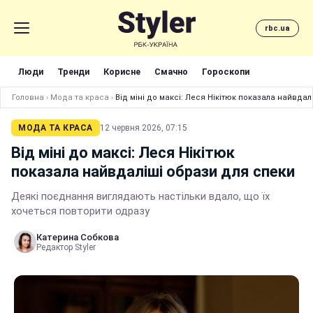
rbc.ua
Люди
Тренди
Корисне
Смачно
Гороскопи
Головна
›
Мода та краса
›
Від міні до максі: Леся Нікітюк показала найвда
МОДА ТА КРАСА
12 червня 2026, 07:15
Від міні до максі: Леся Нікітюк
показала найвдаліші образи для спеки
Деякі поєднання виглядають настільки вдало, що їх
хочеться повторити одразу
Катерина Собкова
Редактор Styler