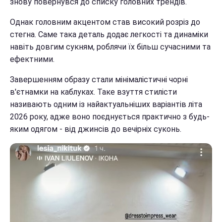
знову повернувся до списку головних трендів.
Однак головним акцентом став високий розріз до
стегна. Саме така деталь додає легкості та динаміки
навіть довгим сукням, роблячи їх більш сучасними та
ефектними.
Завершенням образу стали мінімалістичні чорні
в'єтнамки на каблуках. Таке взуття стилісти
називають одним із найактуальніших варіантів літа
2026 року, адже воно поєднується практично з будь-
яким одягом - від джинсів до вечірніх суконь.