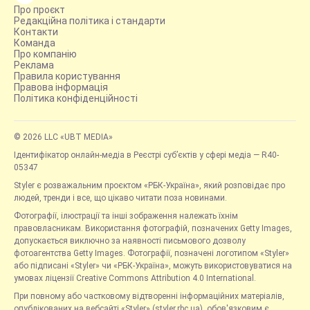
Про проєкт
Редакційна політика і стандарти
Контакти
Команда
Про компанію
Реклама
Правила користування
Правова інформація
Політика конфіденційності
© 2026 LLC «UBT MEDIA»
Ідентифікатор онлайн-медіа в Реєстрі суб’єктів у сфері медіа — R40-
05347
Styler є розважальним проєктом «РБК-Україна», який розповідає про
людей, тренди і все, що цікаво читати поза новинами.
Фотографії, ілюстрації та інші зображення належать їхнім
правовласникам. Використання фотографій, позначених Getty Images,
допускається виключно за наявності письмового дозволу
фотоагентства Getty Images. Фотографії, позначені логотипом «Styler»
або підписані «Styler» чи «РБК-Україна», можуть використовуватися на
умовах ліцензії Creative Commons Attribution 4.0 International.
При повному або частковому відтворенні інформаційних матеріалів,
опублікованих на вебсайті «Styler» (styler.rbc.ua), обов'язковим є