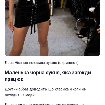
Леся Нікітюк показала сукню (скриншот)
Маленька чорна сукня, яка завжди
працює
Другий образ доводить, що класика ніколи не
виходить з моди.
Леся приміряла лаконічну чорну мінісукню на