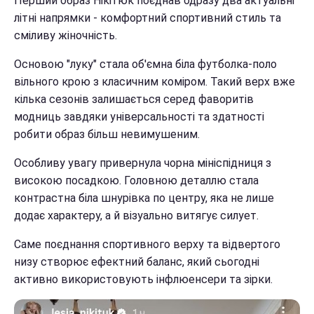
Перший образ Нікітюк поєднав одразу два актуальні
літні напрямки - комфортний спортивний стиль та
сміливу жіночність.
Основою "луку" стала об'ємна біла футболка-поло
вільного крою з класичним коміром. Такий верх вже
кілька сезонів залишається серед фаворитів
модниць завдяки універсальності та здатності
робити образ більш невимушеним.
Особливу увагу привернула чорна мініспідниця з
високою посадкою. Головною деталлю стала
контрастна біла шнурівка по центру, яка не лише
додає характеру, а й візуально витягує силует.
Саме поєднання спортивного верху та відвертого
низу створює ефектний баланс, який сьогодні
активно використовують інфлюенсери та зірки.