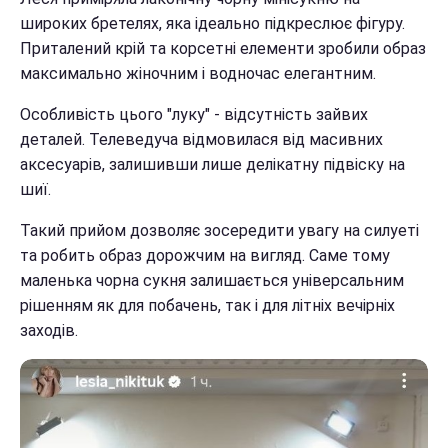
широких бретелях, яка ідеально підкреслює фігуру.
Приталений крій та корсетні елементи зробили образ
максимально жіночним і водночас елегантним.
Особливість цього "луку" - відсутність зайвих
деталей. Телеведуча відмовилася від масивних
аксесуарів, залишивши лише делікатну підвіску на
шиї.
Такий прийом дозволяє зосередити увагу на силуеті
та робить образ дорожчим на вигляд. Саме тому
маленька чорна сукня залишається універсальним
рішенням як для побачень, так і для літніх вечірніх
заходів.