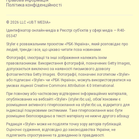
Політика конфіденційності
© 2026 LLC «UBT MEDIA»
Ідентифікатор онлайн-медіа в Реєстрі суб’єктів у сфері медіа — R40-
05347
Styler є розважальним проєктом «РБК-Україна», який розповідає про
людей, тренди і все, що цікаво читати поза новинами.
Фотографії, ілюстрації та інші зображення належать їхнім
правовласникам. Використання фотографій, позначених Getty Images,
допускається виключно за наявності письмового дозволу
фотоагентства Getty Images. Фотографії, позначені логотипом «Styler»
або підписані «Styler» чи «РБК-Україна», можуть використовуватися на
умовах ліцензії Creative Commons Attribution 4.0 International.
При повному або частковому відтворенні інформаційних матеріалів,
опублікованих на вебсайті «Styler» (styler.rbc.ua), обов'язковим є
розміщення активного гіперпосилання на styler.rbc.ua, відкритого для
індексації пошуковими системами. Таке гіперпосилання має бути
розміщене безпосередньо в тексті матеріалу не нижче другого абзацу.
Редакція «Styler» може не поділяти точку зору авторів публікацій.
Оціночні судження, відповідно до законодавства України, не
підлягають спростуванню та доведенню їх правдивості.