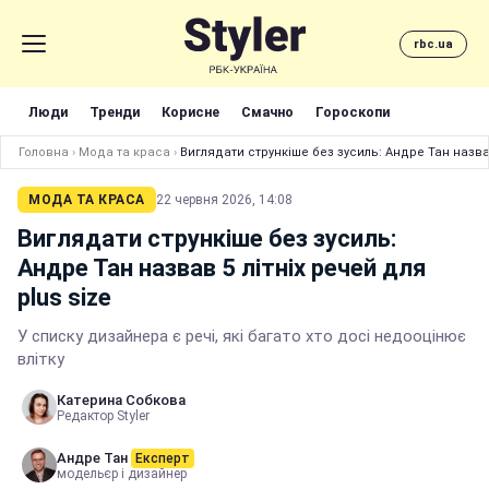
rbc.ua
Люди
Тренди
Корисне
Смачно
Гороскопи
Головна
›
Мода та краса
›
Виглядати стрункіше без зусиль: Андре Тан назвав
МОДА ТА КРАСА
22 червня 2026, 14:08
Виглядати стрункіше без зусиль:
Андре Тан назвав 5 літніх речей для
plus size
У списку дизайнера є речі, які багато хто досі недооцінює
влітку
Катерина Собкова
Редактор Styler
Андре Тан
Експерт
модельєр і дизайнер