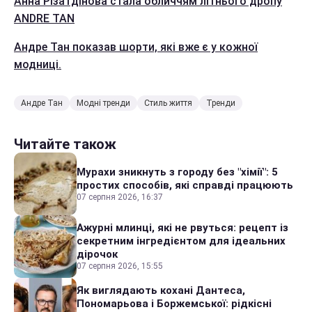
Анна Різатдінова стала обличчям літнього дропу
ANDRE TAN
Андре Тан показав шорти, які вже є у кожної
модниці.
Андре Тан
Модні тренди
Стиль життя
Тренди
Читайте також
Мурахи зникнуть з городу без "хімії": 5
простих способів, які справді працюють
07 серпня 2026, 16:37
Ажурні млинці, які не рвуться: рецепт із
секретним інгредієнтом для ідеальних
дірочок
07 серпня 2026, 15:55
Як виглядають кохані Дантеса,
Пономарьова і Боржемської: рідкісні