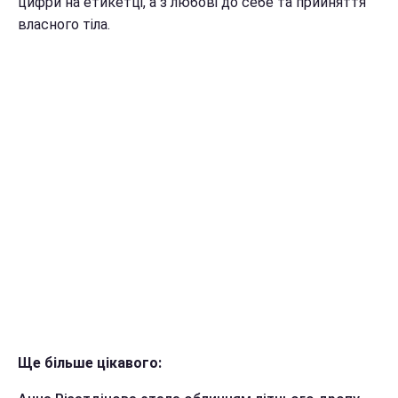
цифри на етикетці, а з любові до себе та прийняття
власного тіла.
Ще більше цікавого: