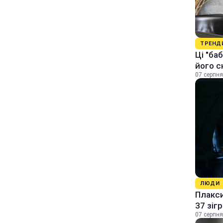
ТРЕНД
Ці "ба
його с
07 серпня
ЛЮДИ
Плакси
37 зіг
07 серпня