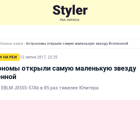
Новини науки
›
Астрономы открыли самую маленькую звезду Вселенной
И НАУКИ
12 липня 2017, 22:25
ономы открыли самую маленькую звезду
енной
 EBLM J0555-57Ab в 85 раз тяжелее Юпитера