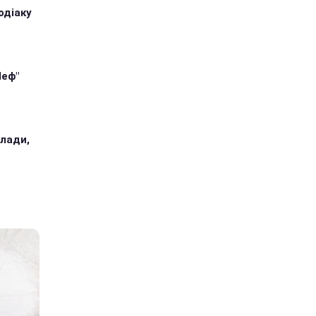
одіаку
Шеф"
илади,