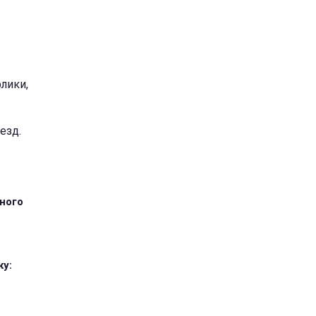
лики,
езд.
тного
ку: