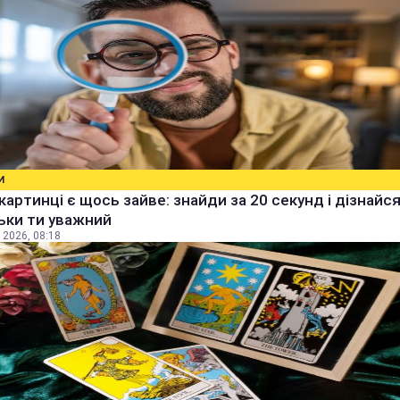
И
 картинці є щось зайве: знайди за 20 секунд і дізнайся
ьки ти уважний
 2026, 08:18