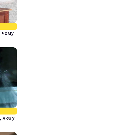
і чому
 яка у