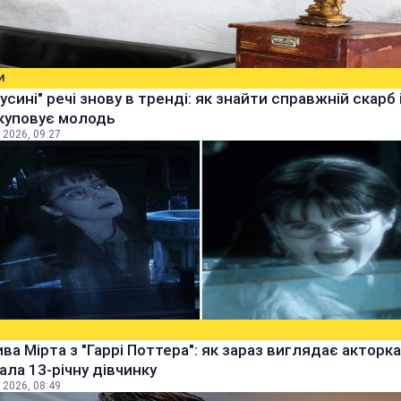
И
бусині" речі знову в тренді: як знайти справжній скарб 
куповує молодь
 2026, 09:27
ва Мірта з "Гаррі Поттера": як зараз виглядає акторка,
рала 13-річну дівчинку
 2026, 08:49