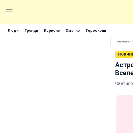
Люди
Тренди
Корисне
Смачно
Гороскопи
Головна
›
НОВИН
Астр
Всел
Светило