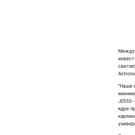
Междун
извест
светил
Astrono
"Наше 
минима
J0555−
ядре п
карлик
универ