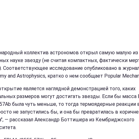
ародный коллектив астрономов открыл самую малую из
ных науке звезду (не считая компактных, фактически мер
). Соответствующее исследование опубликовано в журна
my and Astrophysics, кратко о нем сообщает Popular Mechan
открытие является наглядной демонстрацией того, каких
льных размеров могут достигать звезды. Если бы масса
57Ab была чуть меньше, то тогда термоядерные реакции 
росто не запустились бы, и она бы превратилась в коричн
а", — рассказал Александр Боттишера из Кембриджского
ситета.