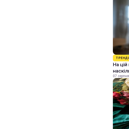
ТРЕНД
На цій
наскіл
07 серпня