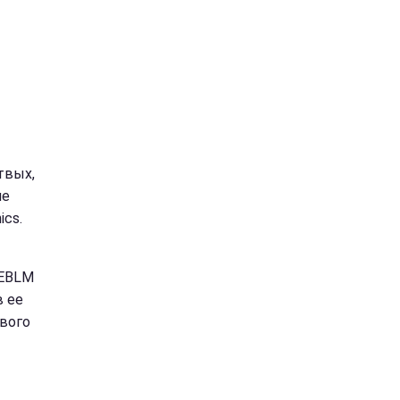
твых,
ле
ics.
 EBLM
в ее
евого