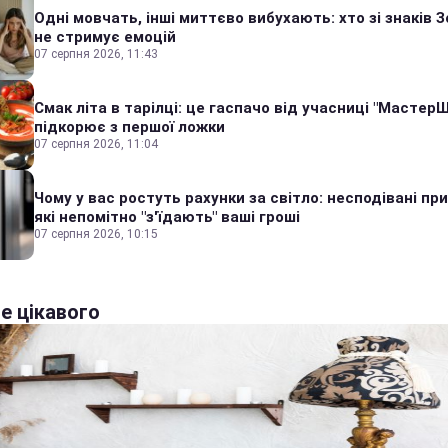
Одні мовчать, інші миттєво вибухають: хто зі знаків З
не стримує емоцій
07 серпня 2026, 11:43
Смак літа в тарілці: це гаспачо від учасниці "Мастер
підкорює з першої ложки
07 серпня 2026, 11:04
Чому у вас ростуть рахунки за світло: несподівані пр
які непомітно "з'їдають" ваші гроші
07 серпня 2026, 10:15
е цікавого