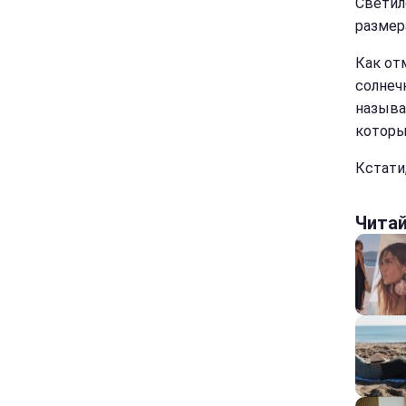
Светил
размер
Как от
солнеч
называ
которы
Кстати
Чита