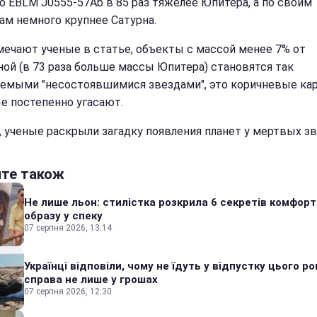
о EBLM J0555-57Ab в 85 раз тяжелее Юпитера, а по своим
ам немного крупнее Сатурна.
мечают ученые в статье, объекты с массой менее 7% от
ной (в 73 раза больше массы Юпитера) становятся так
емыми "несостоявшимися звездами", это коричневые кар
е постепенно угасают.
, ученые раскрыли загадку появления планет у мертвых зв
йте також
Не лише льон: стилістка розкрила 6 секретів комфор
образу у спеку
07 серпня 2026, 13:14
Українці відповіли, чому не їдуть у відпустку цього ро
справа не лише у грошах
07 серпня 2026, 12:30