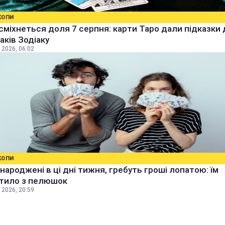
КОПИ
сміхнеться доля 7 серпня: карти Таро дали підказки
наків Зодіаку
 2026, 06:02
КОПИ
народжені в ці дні тижня, гребуть гроші лопатою: їм
тило з пелюшок
 2026, 20:59