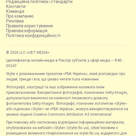
Редакційна політика і стандарти
Контакти
Команда
Про компанію
Реклама
Правила користування
Правова інформація
Політика конфіденційності
© 2026 LLC «UBT MEDIA»
Ідентифікатор онлайн-медіа в Реєстрі суб’єктів у сфері медіа — R40-
05347
Styler є розважальним проєктом «РБК-Україна», який розповідає про
людей, тренди і все, що цікаво читати поза новинами.
Фотографії, ілюстрації та інші зображення належать їхнім
правовласникам. Використання фотографій, позначених Getty Images,
допускається виключно за наявності письмового дозволу
фотоагентства Getty Images. Фотографії, позначені логотипом «Styler»
або підписані «Styler» чи «РБК-Україна», можуть використовуватися на
умовах ліцензії Creative Commons Attribution 4.0 International.
При повному або частковому відтворенні інформаційних матеріалів,
опублікованих на вебсайті «Styler» (styler.rbc.ua), обов'язковим є
розміщення активного гіперпосилання на styler.rbc.ua, відкритого для