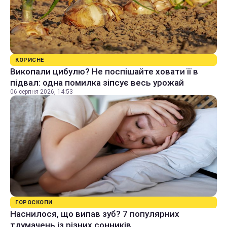
КОРИСНЕ
Викопали цибулю? Не поспішайте ховати її в
підвал: одна помилка зіпсує весь урожай
06 серпня 2026, 14:53
ГОРОСКОПИ
Наснилося, що випав зуб? 7 популярних
тлумачень із різних сонників