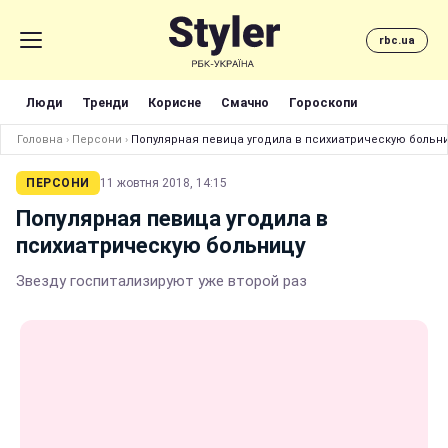
rbc.ua
Люди
Тренди
Корисне
Смачно
Гороскопи
Головна
›
Персони
›
Популярная певица угодила в психиатрическую больн
ПЕРСОНИ
11 жовтня 2018, 14:15
Популярная певица угодила в
психиатрическую больницу
Звезду госпитализируют уже второй раз