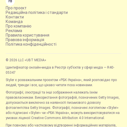
FB
Про проєкт
Редакційна політика і стандарти
Контакти
Команда
Про компанію
Реклама
Правила користування
Правова інформація
Політика конфіденційності
© 2026 LLC «UBT MEDIA»
Ідентифікатор онлайн-медіа в Реєстрі суб’єктів у сфері медіа — R40-
05347
Styler є розважальним проєктом «РБК-Україна», який розповідає про
людей, тренди і все, що цікаво читати поза новинами.
Фотографії, ілюстрації та інші зображення належать їхнім
правовласникам. Використання фотографій, позначених Getty Images,
допускається виключно за наявності письмового дозволу
фотоагентства Getty Images. Фотографії, позначені логотипом «Styler»
або підписані «Styler» чи «РБК-Україна», можуть використовуватися на
умовах ліцензії Creative Commons Attribution 4.0 International.
При повному або частковому відтворенні інформаційних матеріалів,