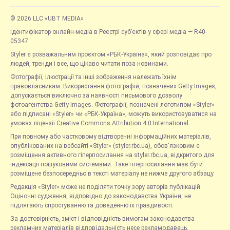
© 2026 LLC «UBT MEDIA»
Ідентифікатор онлайн-медіа в Реєстрі суб’єктів у сфері медіа — R40-
05347
Styler є розважальним проєктом «РБК-Україна», який розповідає про
людей, тренди і все, що цікаво читати поза новинами.
Фотографії, ілюстрації та інші зображення належать їхнім
правовласникам. Використання фотографій, позначених Getty Images,
допускається виключно за наявності письмового дозволу
фотоагентства Getty Images. Фотографії, позначені логотипом «Styler»
або підписані «Styler» чи «РБК-Україна», можуть використовуватися на
умовах ліцензії Creative Commons Attribution 4.0 International.
При повному або частковому відтворенні інформаційних матеріалів,
опублікованих на вебсайті «Styler» (styler.rbc.ua), обов'язковим є
розміщення активного гіперпосилання на styler.rbc.ua, відкритого для
індексації пошуковими системами. Таке гіперпосилання має бути
розміщене безпосередньо в тексті матеріалу не нижче другого абзацу.
Редакція «Styler» може не поділяти точку зору авторів публікацій.
Оціночні судження, відповідно до законодавства України, не
підлягають спростуванню та доведенню їх правдивості.
За достовірність, зміст і відповідність вимогам законодавства
рекламних матеріалів відповідальність несе рекламодавець.