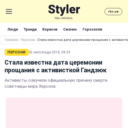
rbc.ua
Люди
Тренди
Корисне
Смачно
Гороскопи
Головна
›
Персони
›
Стала известна дата церемонии прощания с активист
ПЕРСОНИ
06 листопада 2018, 08:59
Стала известна дата церемонии
прощания с активисткой Гандзюк
Активисты озвучили официальную причину смерти
советницы мэра Херсона