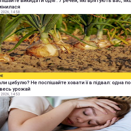
пішайте викидати одяг: 7 речей, які врятують вас, я
мінилася
 2026, 14:58
НЕ
ли цибулю? Не поспішайте ховати її в підвал: одна п
 весь урожай
 2026, 14:53