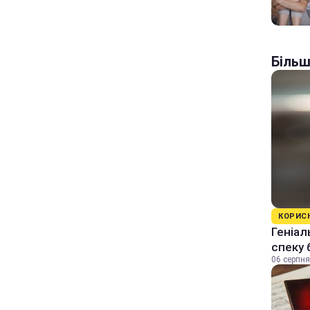
Більш
КОРИС
Геніал
спеку 
06 серпня