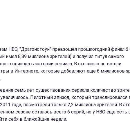
вам HBO, "Драгонстоун" превзошел прошлогодний финал 6 
ый имел 8,89 миллиона зрителей) и получил титул самого
рного эпизода в истории сериала. В это число не вошли
тры в Интернете, которые добавляют еще 6 миллионов з
.
ледние семь лет существования сериала количество зрите
 увеличилось. Пилотный эпизод, который транслировался 
2011 года, посмотрели только 2,2 миллиона зрителей. В эт
енном сезоне осталось всего 6 серий, но у HBO еще есть
йти себя в ближайшие недели.