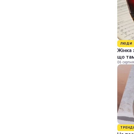
ЛЮДИ
Жінка 
що та
06 серпня
ТРЕНД