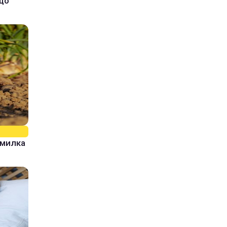
кщо
омилка