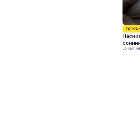
ГОРОС
Наснил
сонник
06 серпня