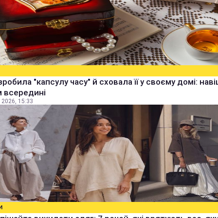
зробила "капсулу часу" й сховала її у своєму домі: наві
м всередині
 2026, 15:33
И