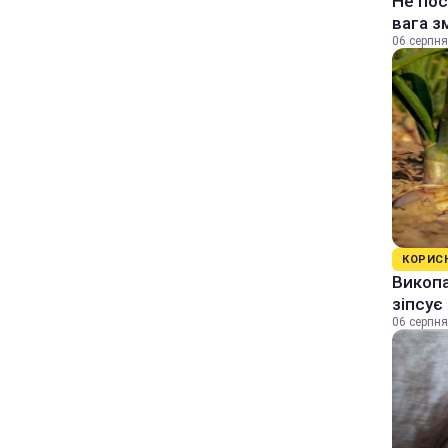
Не пос
вага з
06 серпня
КОРИС
Викопа
зіпсує
06 серпня