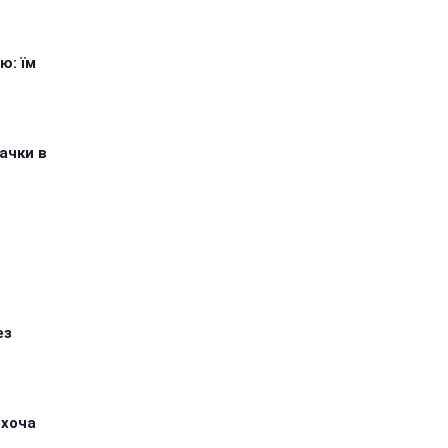
ю: їм
ачки в
ез
 хоча