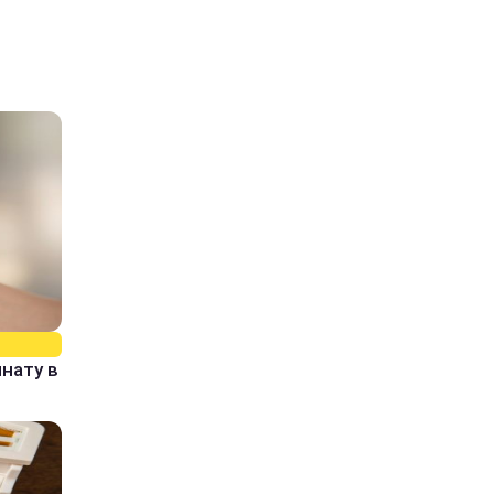
нату в