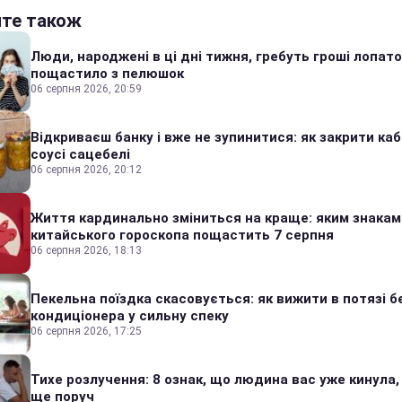
йте також
Люди, народжені в ці дні тижня, гребуть гроші лопато
пощастило з пелюшок
06 серпня 2026, 20:59
Відкриваєш банку і вже не зупинитися: як закрити каб
соусі сацебелі
06 серпня 2026, 20:12
Життя кардинально зміниться на краще: яким знакам
китайського гороскопа пощастить 7 серпня
06 серпня 2026, 18:13
Пекельна поїздка скасовується: як вижити в потязі б
кондиціонера у сильну спеку
06 серпня 2026, 17:25
Тихе розлучення: 8 ознак, що людина вас уже кинула,
ще поруч