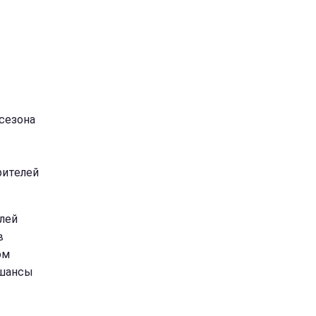
сезона
рителей
лей
в
ом
 шансы