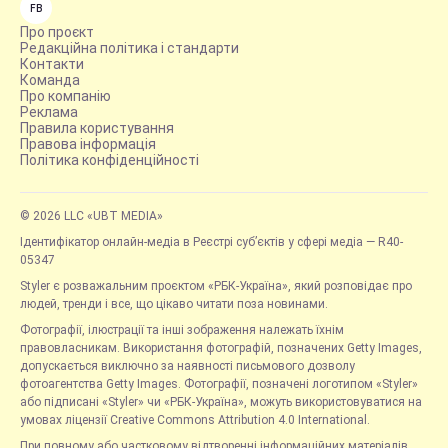
FB
Про проєкт
Редакційна політика і стандарти
Контакти
Команда
Про компанію
Реклама
Правила користування
Правова інформація
Політика конфіденційності
© 2026 LLC «UBT MEDIA»
Ідентифікатор онлайн-медіа в Реєстрі суб’єктів у сфері медіа — R40-
05347
Styler є розважальним проєктом «РБК-Україна», який розповідає про
людей, тренди і все, що цікаво читати поза новинами.
Фотографії, ілюстрації та інші зображення належать їхнім
правовласникам. Використання фотографій, позначених Getty Images,
допускається виключно за наявності письмового дозволу
фотоагентства Getty Images. Фотографії, позначені логотипом «Styler»
або підписані «Styler» чи «РБК-Україна», можуть використовуватися на
умовах ліцензії Creative Commons Attribution 4.0 International.
При повному або частковому відтворенні інформаційних матеріалів,