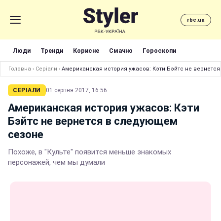
rbc.ua
Люди
Тренди
Корисне
Смачно
Гороскопи
Головна
›
Серіали
›
Американская история ужасов: Кэти Бэйтс не вернетс
СЕРІАЛИ
01 серпня 2017, 16:56
Американская история ужасов: Кэти
Бэйтс не вернется в следующем
сезоне
Похоже, в "Культе" появится меньше знакомых
персонажей, чем мы думали