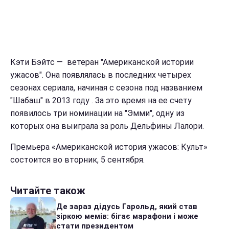
Кэти Бэйтс — ветеран "Американской истории
ужасов". Она появлялась в последних четырех
сезонах сериала, начиная с сезона под названием
"Шабаш" в 2013 году . За это время на ее счету
появилось три номинации на "Эмми", одну из
которых она выиграла за роль Дельфины Лалори.
Премьера «Американской история ужасов: Культ»
состоится во вторник, 5 сентября.
Читайте також
Де зараз дідусь Гарольд, який став
зіркою мемів: бігає марафони і може
стати президентом