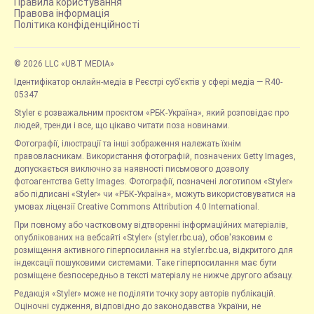
Правила користування
Правова інформація
Політика конфіденційності
© 2026 LLC «UBT MEDIA»
Ідентифікатор онлайн-медіа в Реєстрі суб’єктів у сфері медіа — R40-
05347
Styler є розважальним проєктом «РБК-Україна», який розповідає про
людей, тренди і все, що цікаво читати поза новинами.
Фотографії, ілюстрації та інші зображення належать їхнім
правовласникам. Використання фотографій, позначених Getty Images,
допускається виключно за наявності письмового дозволу
фотоагентства Getty Images. Фотографії, позначені логотипом «Styler»
або підписані «Styler» чи «РБК-Україна», можуть використовуватися на
умовах ліцензії Creative Commons Attribution 4.0 International.
При повному або частковому відтворенні інформаційних матеріалів,
опублікованих на вебсайті «Styler» (styler.rbc.ua), обов'язковим є
розміщення активного гіперпосилання на styler.rbc.ua, відкритого для
індексації пошуковими системами. Таке гіперпосилання має бути
розміщене безпосередньо в тексті матеріалу не нижче другого абзацу.
Редакція «Styler» може не поділяти точку зору авторів публікацій.
Оціночні судження, відповідно до законодавства України, не