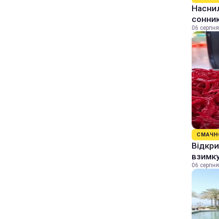
Наснил
сонник
06 серпня
СМАЧН
Відкри
взимку
06 серпня