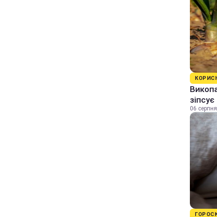
КОРИС
Викопа
зіпсує
06 серпня
ГОРОС