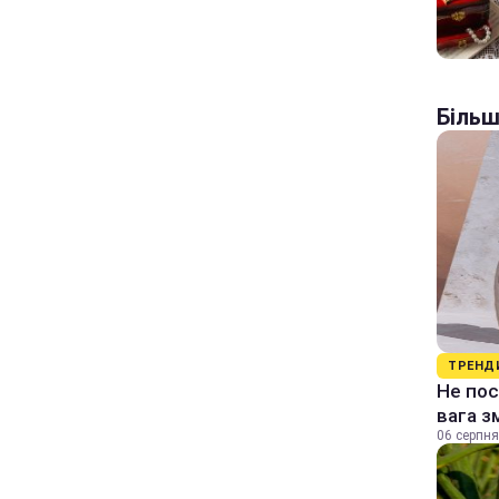
Більш
ТРЕНД
Не пос
вага з
06 серпня