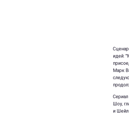
Сценар
идей: 
присое
Марк В
следую
продол
Сериал
Шоу, г
и Шейл