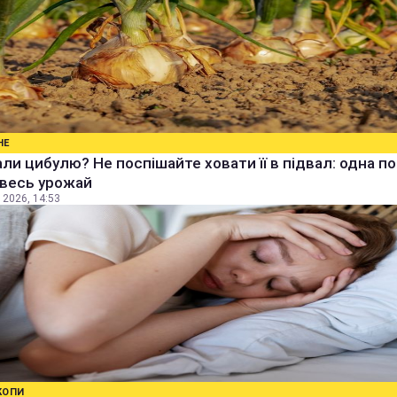
НЕ
ли цибулю? Не поспішайте ховати її в підвал: одна п
 весь урожай
 2026, 14:53
КОПИ