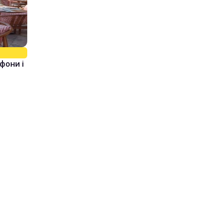
фони і