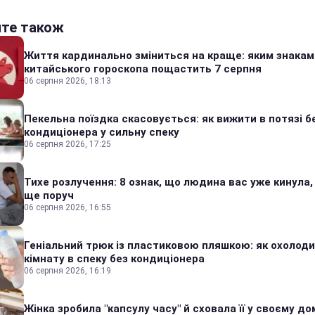
йте також
Життя кардинально зміниться на краще: яким знакам
китайського гороскопа пощастить 7 серпня
06 серпня 2026, 18:13
Пекельна поїздка скасовується: як вижити в потязі б
кондиціонера у сильну спеку
06 серпня 2026, 17:25
Тихе розлучення: 8 ознак, що людина вас уже кинула,
ще поруч
06 серпня 2026, 16:55
Геніальний трюк із пластиковою пляшкою: як охолод
кімнату в спеку без кондиціонера
06 серпня 2026, 16:19
Жінка зробила "капсулу часу" й сховала її у своєму дом