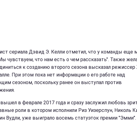
ист сериала Дэвид Э. Келли отметил, что у команды еще 
"Мы чувствуем, что нам есть о чем рассказать". Также жел
диниться к созданию второго сезона высказал режиссер
алле. При этом пока нет информации о его работе над
щим сезоном, поскольку ранее он выступал против
жения.
 вышел в феврале 2017 года и сразу заслужил любовь зрит
лавные роли в котором исполнили Риз Уизерспун, Николь 
ин Вудли, уже выиграло восемь статуэток премии "Эмми".