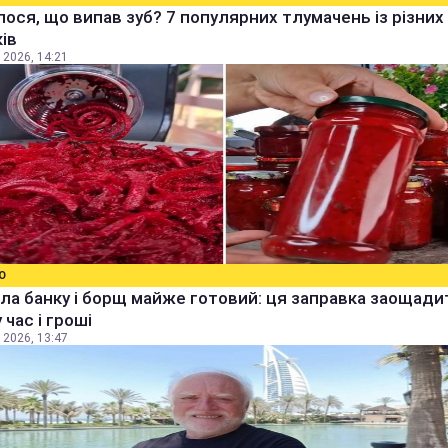
ося, що випав зуб? 7 популярних тлумачень із різних
ів
 2026, 14:21
О
ла банку і борщ майже готовий: ця заправка заощади
 час і гроші
 2026, 13:47