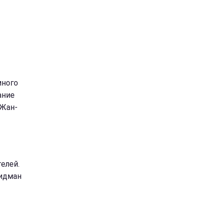
много
ание
 Жан-
елей.
Кидман