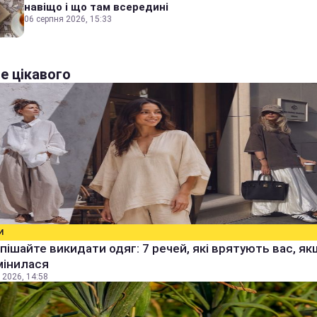
навіщо і що там всередині
06 серпня 2026, 15:33
е цікавого
И
пішайте викидати одяг: 7 речей, які врятують вас, я
мінилася
 2026, 14:58