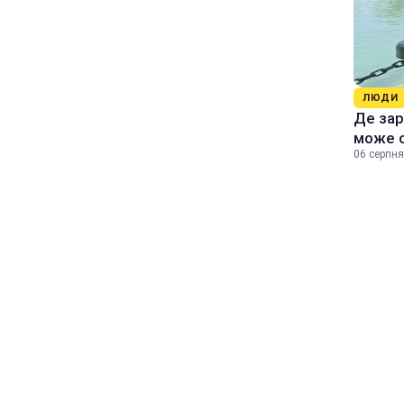
ЛЮДИ
Де зар
може 
06 серпня