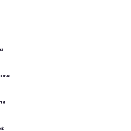
ез
 хоча
ити
і: