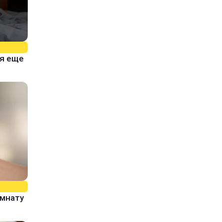
тя еще
омнату