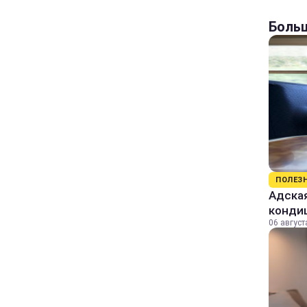
Больш
ПОЛЕЗ
Адская
конди
06 август