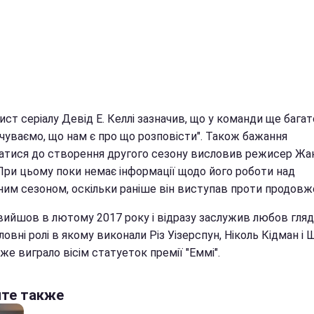
ст серіалу Девід Е. Келлі зазначив, що у команди ще багато
дчуваємо, що нам є про що розповісти". Також бажання
атися до створення другого сезону висловив режисер Жа
 При цьому поки немає інформації щодо його роботи над
ним сезоном, оскільки раніше він виступав проти продовж
вийшов в лютому 2017 року і відразу заслужив любов гляда
ловні ролі в якому виконали Різ Уізерспун, Ніколь Кідман і 
вже виграло вісім статуеток премії "Еммі".
йте также