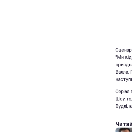
Сценари
"Ми ві
приєдн
Валле.
наступ
Серіал 
Шоу, го
Вудлі, 
Чита