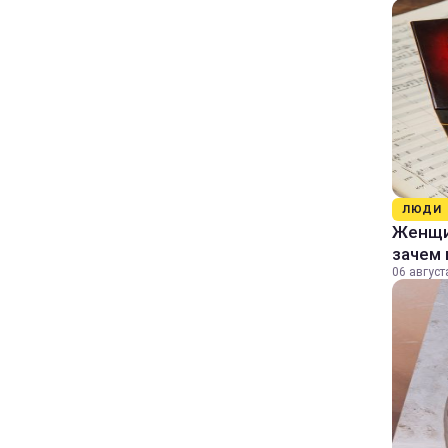
ЛЮДИ
Женщин
зачем 
06 август