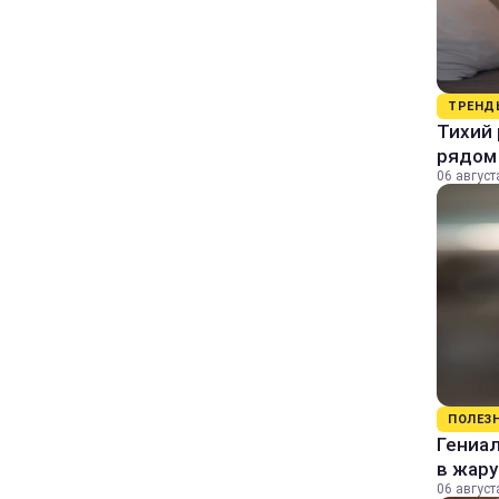
ТРЕНД
Тихий 
рядом
06 август
ПОЛЕЗ
Гениал
в жару
06 август