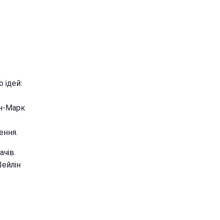
 ідей:
н-Марк
ення.
чів.
Шейлін