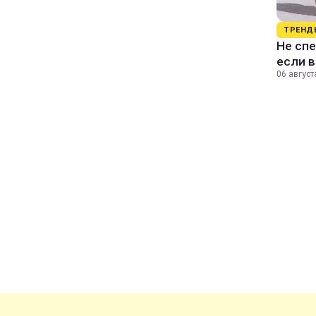
ТРЕНД
Не спе
если 
06 август