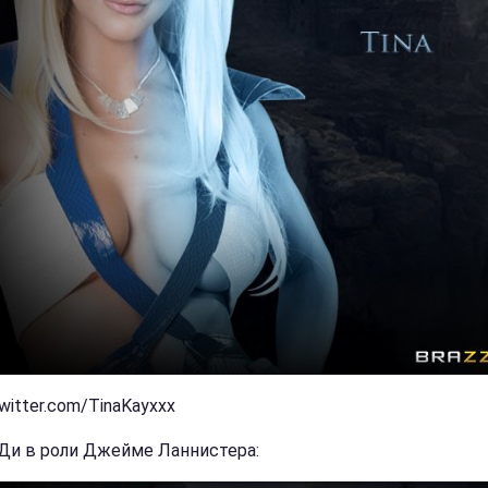
witter.com/TinaKayxxx
Ди в роли Джейме Ланнистера: