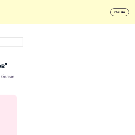
rbc.ua
ов"
и белые