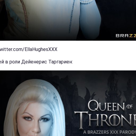
witter.com/EllaHughesXXX
ей в роли Дейенерис Таргариен: