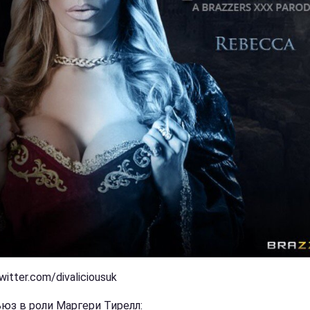
witter.com/divaliciousuk
ьюз в роли Маргери Тирелл: