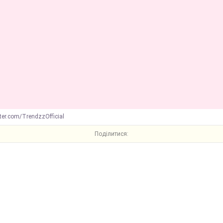
tter.com/TrendzzOfficial
Поділитися: