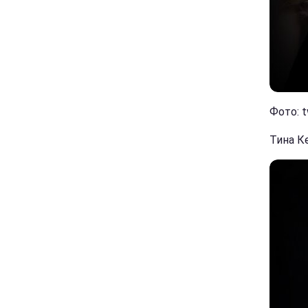
Фото: t
Тина К