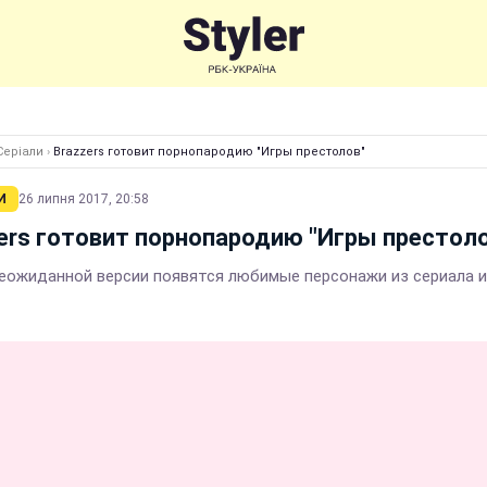
Серіали
›
Brazzers готовит порнопародию "Игры престолов"
И
26 липня 2017, 20:58
ers готовит порнопародию "Игры престол
неожиданной версии появятся любимые персонажи из сериала 