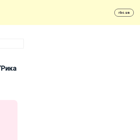
rbc.ua
"Рика