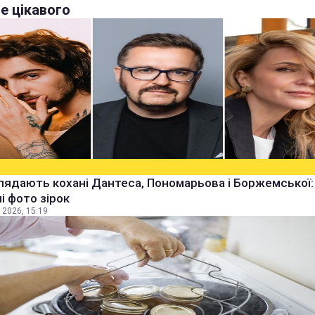
е цікавого
лядають кохані Дантеса, Пономарьова і Боржемської:
ні фото зірок
 2026, 15:19