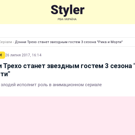
Серіали
›
Дэнни Трехо станет звездным гостем 3 сезона "Рика и Морти"
И
26 липня 2017, 16:14
 Трехо станет звездным гостем 3 сезона 
ти"
 злодей исполнит роль в анимационном сериале