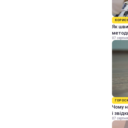
КОРИС
Як шви
методи
07 серпня
ГОРОС
Чому н
і звід
07 серпня