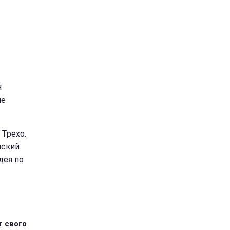
н
не
 Трехо.
нский
дея по
т свого