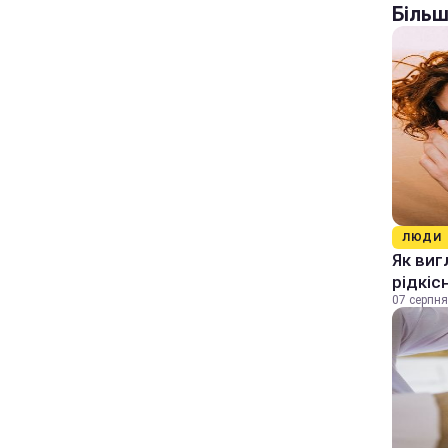
Більш
ЛЮДИ
Як виг
рідкіс
07 серпня