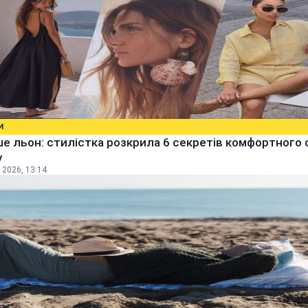
И
е льон: стилістка розкрила 6 секретів комфортного 
у
 2026, 13:14