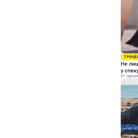
ТРЕНД
Не лиш
у спек
07 серпня