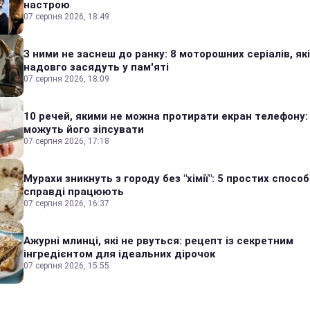
настрою
07 серпня 2026, 18:49
З ними не заснеш до ранку: 8 моторошних серіалів, які
надовго засядуть у пам'яті
07 серпня 2026, 18:09
10 речей, якими не можна протирати екран телефону:
можуть його зіпсувати
07 серпня 2026, 17:18
Мурахи зникнуть з городу без "хімії": 5 простих способі
справді працюють
07 серпня 2026, 16:37
Ажурні млинці, які не рвуться: рецепт із секретним
інгредієнтом для ідеальних дірочок
07 серпня 2026, 15:55