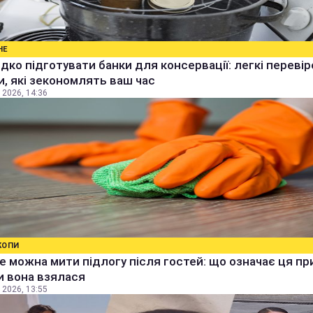
НЕ
дко підготувати банки для консервації: легкі перевір
, які зекономлять ваш час
 2026, 14:36
КОПИ
е можна мити підлогу після гостей: що означає ця п
ки вона взялася
 2026, 13:55