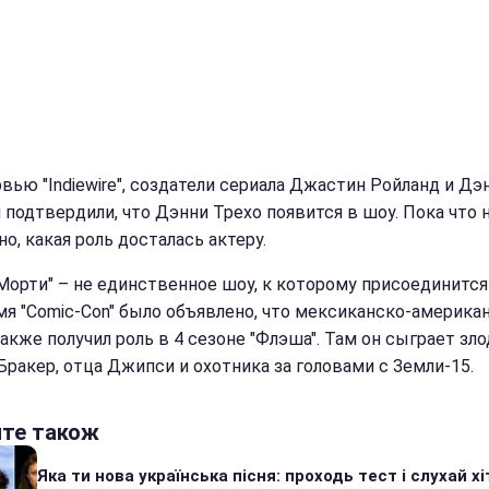
рвью "Indiewire", создатели сериала Джастин Ройланд и Дэ
 подтвердили, что Дэнни Трехо появится в шоу. Пока что 
о, какая роль досталась актеру.
 Морти" – не единственное шоу, к которому присоединится
мя "Comic-Con" было объявлено, что мексиканско-америка
акже получил роль в 4 сезоне "Флэша". Там он сыграет зло
Бракер, отца Джипси и охотника за головами с Земли-15.
йте також
Яка ти нова українська пісня: проходь тест і слухай хі