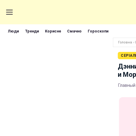
Люди
Тренди
Корисне
Смачно
Гороскопи
Головна
›
СЕРІАЛ
Дэнни
и Мор
Главный