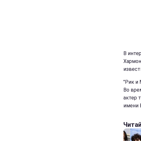
В инте
Хармон
известн
"Рик и
Во вре
актер т
имени 
Чита