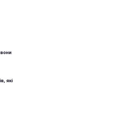
 вони
в, які