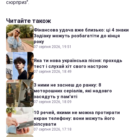
сюрприз".
Читайте також
Фінансова удача вже близько: ці 4 знаки
Зодіаку можуть розбагатіти до кінця
року
07 серпня 2026, 19:51
Яка ти нова українська пісня: проходь
тест і слухай хіт свого настрою
07 серпня 2026, 18:49
З ними не заснеш до ранку: 8
моторошних серіалів, які надовго
засядуть у пам'яті
07 серпня 2026, 18:09
10 речей, якими не можна протирати
екран телефону: вони можуть його
зіпсувати
07 серпня 2026, 17:18