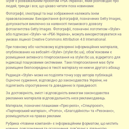
Styler є розважальним проєктом «РБК-Україна», який розповідає про
людей, тренди і все, що цікаво читати поза новинами.
Фотографії, ілюстрації та інші зображення належать їхнім
правовласникам. Використання фотографій, позначених Getty Images,
допускається виключно за наявності письмового дозволу
фотоагентства Getty Images. Фотографії, позначені логотипом «Styler»
або підписані «Styler» чи «РБК-Україна», можуть використовуватися на
умовах ліцензії Creative Commons Attribution 4.0 International.
При повному або частковому відтворенні інформаційних матеріалів,
опублікованих на вебсайті «Styler» (styler.rbc.ua), обов'язковим є
розміщення активного гіперпосилання на styler.rbc.ua, відкритого для
індексації пошуковими системами. Таке гіперпосилання має бути
розміщене безпосередньо в тексті матеріалу не нижче другого абзацу.
Редакція «Styler» може не поділяти точку зору авторів публікацій.
Оціночні судження, відповідно до законодавства України, не
підлягають спростуванню та доведенню їх правдивості.
За достовірність, зміст і відповідність вимогам законодавства
рекламних матеріалів відповідальність несе рекламодавець.
Матеріали, позначені плашками «Прес-реліз», «Спецпроєкт»,
«Партнерський матеріал», «Promo», «Благодійність» та «Резонанс»,
розміщуються на правах реклами.
Рубрика «Новини компаній» є інформаційним форматом, що містить
новини, повідомлення та оголошення, пов'язані з діяльністю