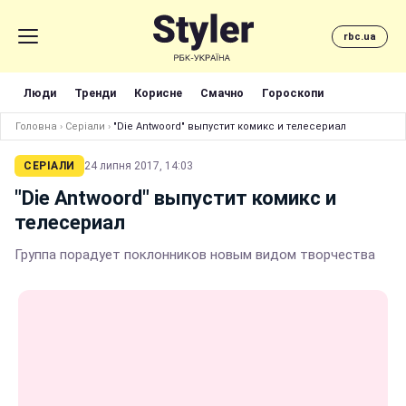
rbc.ua
Люди
Тренди
Корисне
Смачно
Гороскопи
Головна
›
Серіали
›
"Die Antwoord" выпустит комикс и телесериал
СЕРІАЛИ
24 липня 2017, 14:03
"Die Antwoord" выпустит комикс и
телесериал
Группа порадует поклонников новым видом творчества