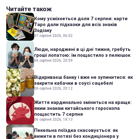
Читайте також
Кому усміхнеться доля 7 серпня: карти
Таро дали підказки для всіх знаків
Зодіаку
07 серпня 2026, 06:02
Люди, народжені в ці дні тижня, гребуть
гроші лопатою: їм пощастило з пелюшок
06 серпня 2026, 20:59
Відкриваєш банку і вже не зупинитися: як
закрити кабачки в соусі сацебелі
06 серпня 2026, 20:12
Життя кардинально зміниться на краще:
яким знакам китайського гороскопа
пощастить 7 серпня
06 серпня 2026, 18:13
Пекельна поїздка скасовується: як
вижити в потязі без кондиціонера у