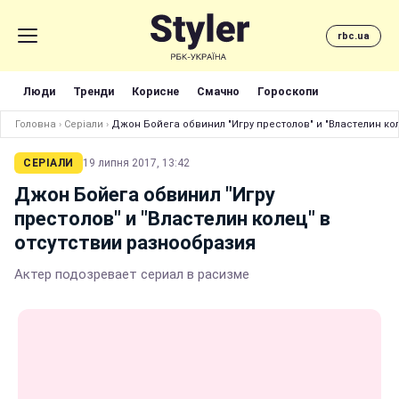
rbc.ua
Люди
Тренди
Корисне
Смачно
Гороскопи
Головна
›
Серіали
›
Джон Бойега обвинил "Игру престолов" и "Властелин ко
СЕРІАЛИ
19 липня 2017, 13:42
Джон Бойега обвинил "Игру
престолов" и "Властелин колец" в
отсутствии разнообразия
Актер подозревает сериал в расизме