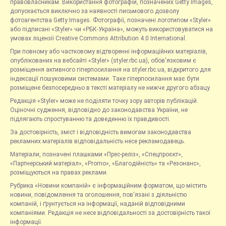
правовласникам. Використання фотографій, позначених Getty Images,
допускається виключно за наявності письмового дозволу
фотоагентства Getty Images. Фотографії, позначені логотипом «Styler»
або підписані «Styler» чи «РБК-Україна», можуть використовуватися на
умовах ліцензії Creative Commons Attribution 4.0 International.
При повному або частковому відтворенні інформаційних матеріалів,
опублікованих на вебсайті «Styler» (styler.rbc.ua), обов'язковим є
розміщення активного гіперпосилання на styler.rbc.ua, відкритого для
індексації пошуковими системами. Таке гіперпосилання має бути
розміщене безпосередньо в тексті матеріалу не нижче другого абзацу.
Редакція «Styler» може не поділяти точку зору авторів публікацій.
Оціночні судження, відповідно до законодавства України, не
підлягають спростуванню та доведенню їх правдивості.
За достовірність, зміст і відповідність вимогам законодавства
рекламних матеріалів відповідальність несе рекламодавець.
Матеріали, позначені плашками «Прес-реліз», «Спецпроєкт»,
«Партнерський матеріал», «Promo», «Благодійність» та «Резонанс»,
розміщуються на правах реклами.
Рубрика «Новини компаній» є інформаційним форматом, що містить
новини, повідомлення та оголошення, пов'язані з діяльністю
компаній, і ґрунтується на інформації, наданій відповідними
компаніями. Редакція не несе відповідальності за достовірність такої
інформації.