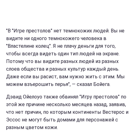
"В "Игре престолов" нет темнокожих людей. Вы не
видите ни одного темнокожего человека в
"Властелине колец". Я не плачу деньги для того,
чтобы всегда видеть один тип людей на экране.
Потому что вы видите разных людей из разных
слоев общества и разных культур каждый день.
Даже если вы расист, вам нужно жить с этим. Мы
можем взъерошить перья", — сказал Бойега.
Дэвид Ойелоуо также обвинял "Игру престолов" по
этой же причине несколько месяцев назад, заявив,
что нет причин, по которым континенты Вестерос и
Эссос не могут быть домами для персонажей с
разным цветом кожи.