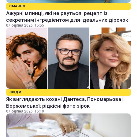
СМАЧНО
Ажурні млинці, які не рвуться: рецепт із
секретним інгредієнтом для ідеальних дірочок
07 серпня 2026, 15:55
ЛЮДИ
Як виглядають кохані Дантеса, Пономарьова і
Боржемської: рідкісні фото зірок
07 серпня 2026, 15:19