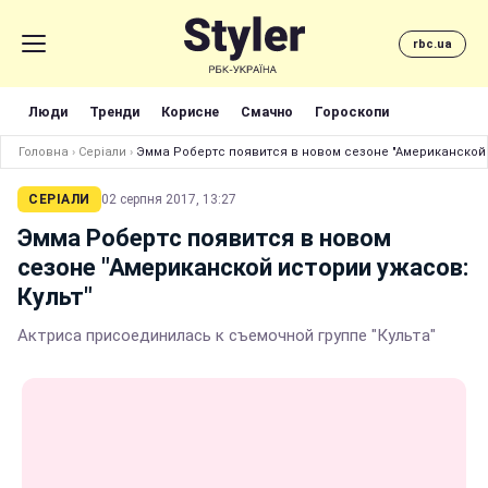
rbc.ua
Люди
Тренди
Корисне
Смачно
Гороскопи
Головна
›
Серіали
›
Эмма Робертс появится в новом сезоне "Американской 
СЕРІАЛИ
02 серпня 2017, 13:27
Эмма Робертс появится в новом
сезоне "Американской истории ужасов:
Культ"
Актриса присоединилась к съемочной группе "Культа"