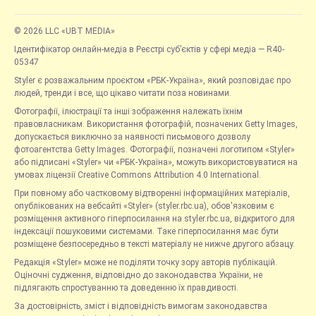
© 2026 LLC «UBT MEDIA»
Ідентифікатор онлайн-медіа в Реєстрі суб’єктів у сфері медіа — R40-
05347
Styler є розважальним проєктом «РБК-Україна», який розповідає про
людей, тренди і все, що цікаво читати поза новинами.
Фотографії, ілюстрації та інші зображення належать їхнім
правовласникам. Використання фотографій, позначених Getty Images,
допускається виключно за наявності письмового дозволу
фотоагентства Getty Images. Фотографії, позначені логотипом «Styler»
або підписані «Styler» чи «РБК-Україна», можуть використовуватися на
умовах ліцензії Creative Commons Attribution 4.0 International.
При повному або частковому відтворенні інформаційних матеріалів,
опублікованих на вебсайті «Styler» (styler.rbc.ua), обов'язковим є
розміщення активного гіперпосилання на styler.rbc.ua, відкритого для
індексації пошуковими системами. Таке гіперпосилання має бути
розміщене безпосередньо в тексті матеріалу не нижче другого абзацу.
Редакція «Styler» може не поділяти точку зору авторів публікацій.
Оціночні судження, відповідно до законодавства України, не
підлягають спростуванню та доведенню їх правдивості.
За достовірність, зміст і відповідність вимогам законодавства