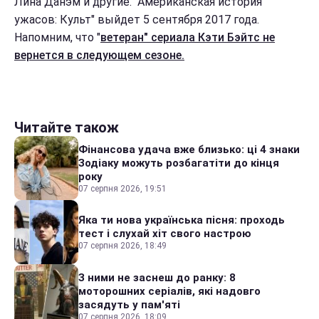
Лина Данэм и другие. "Американская история
ужасов: Культ" выйдет 5 сентября 2017 года.
Напомним, что "
ветеран" сериала Кэти Бэйтс не
вернется в следующем сезоне.
Читайте також
Фінансова удача вже близько: ці 4 знаки
Зодіаку можуть розбагатіти до кінця
року
07 серпня 2026, 19:51
Яка ти нова українська пісня: проходь
тест і слухай хіт свого настрою
07 серпня 2026, 18:49
З ними не заснеш до ранку: 8
моторошних серіалів, які надовго
засядуть у пам'яті
07 серпня 2026, 18:09