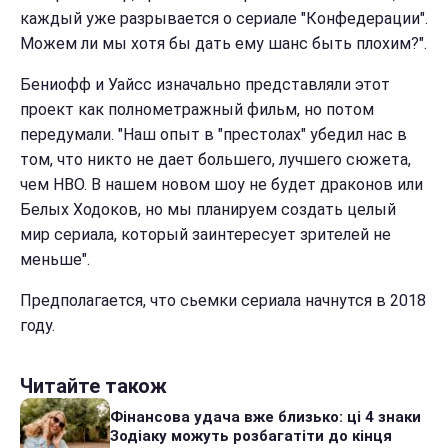
каждый уже разрывается о сериале "Конфедерации".
Можем ли мы хотя бы дать ему шанс быть плохим?".
Бениофф и Уайсс изначально представляли этот
проект как полнометражный фильм, но потом
передумали. "Наш опыт в "престолах" убедил нас в
том, что никто не дает большего, лучшего сюжета,
чем HBO. В нашем новом шоу не будет драконов или
Белых Ходоков, но мы планируем создать целый
мир сериала, который заинтересует зрителей не
меньше".
Предполагается, что сьемки сериала начнутся в 2018
году.
Читайте також
Фінансова удача вже близько: ці 4 знаки
Зодіаку можуть розбагатіти до кінця