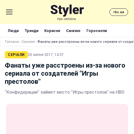
rbc.ua
Люди
Тренди
Корисне
Смачно
Гороскопи
Головна
›
Серіали
›
Фанаты уже расстроены из-за нового сериала от созда
СЕРІАЛИ
20 липня 2017, 14:37
Фанаты уже расстроены из-за нового
сериала от создателей "Игры
престолов"
"Конфедерации" займет место "Игры престолов" на HBO