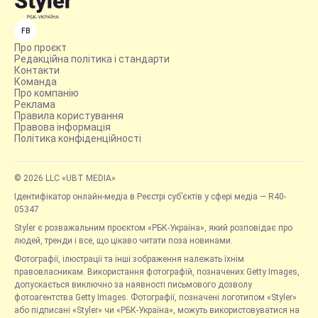
FB
Про проєкт
Редакційна політика і стандарти
Контакти
Команда
Про компанію
Реклама
Правила користування
Правова інформація
Політика конфіденційності
© 2026 LLC «UBT MEDIA»
Ідентифікатор онлайн-медіа в Реєстрі суб’єктів у сфері медіа — R40-
05347
Styler є розважальним проєктом «РБК-Україна», який розповідає про
людей, тренди і все, що цікаво читати поза новинами.
Фотографії, ілюстрації та інші зображення належать їхнім
правовласникам. Використання фотографій, позначених Getty Images,
допускається виключно за наявності письмового дозволу
фотоагентства Getty Images. Фотографії, позначені логотипом «Styler»
або підписані «Styler» чи «РБК-Україна», можуть використовуватися на