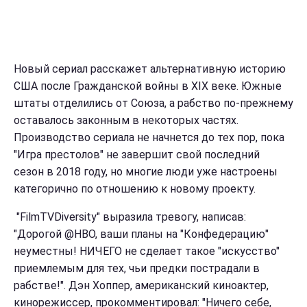
Новый сериал расскажет альтернативную историю
США после Гражданской войны в XIX веке. Южные
штаты отделились от Союза, а рабство по-прежнему
оставалось законным в некоторых частях.
Производство сериала не начнется до тех пор, пока
"Игра престолов" не завершит свой последний
сезон в 2018 году, но многие люди уже настроены
категорично по отношению к новому проекту.
"FilmTVDiversity" выразила тревогу, написав:
"Дорогой @HBO, ваши планы на "Конфедерацию"
неуместны! НИЧЕГО не сделает такое "искусство"
приемлемым для тех, чьи предки пострадали в
рабстве!". Дэн Хоппер, американский киноактер,
кинорежиссер, прокомментировал: "Ничего себе,