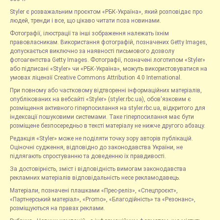
Styler є розважальним проєктом «РБК-Україна», який розповідає про
людей, тренди і все, що цікаво читати поза новинами.
Фотографії, ілюстрації та інші зображення належать їхнім
правовласникам. Використання фотографій, позначених Getty Images,
допускається виключно за наявності письмового дозволу
фотоагентства Getty Images. Фотографії, позначені логотипом «Styler»
або підписані «Styler» чи «РБК-Україна», можуть використовуватися на
умовах ліцензії Creative Commons Attribution 4.0 International.
При повному або частковому відтворенні інформаційних матеріалів,
опублікованих на вебсайті «Styler» (styler.rbc.ua), обов'язковим є
розміщення активного гіперпосилання на styler.rbc.ua, відкритого для
індексації пошуковими системами. Таке гіперпосилання має бути
розміщене безпосередньо в тексті матеріалу не нижче другого абзацу.
Редакція «Styler» може не поділяти точку зору авторів публікацій.
Оціночні судження, відповідно до законодавства України, не
підлягають спростуванню та доведенню їх правдивості.
За достовірність, зміст і відповідність вимогам законодавства
рекламних матеріалів відповідальність несе рекламодавець.
Матеріали, позначені плашками «Прес-реліз», «Спецпроєкт»,
«Партнерський матеріал», «Promo», «Благодійність» та «Резонанс»,
розміщуються на правах реклами.