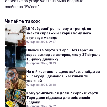
Известие об уходе Фелтона было впервые
сообщено "EW.com".
Читайте також
Ці "бабусині" речі знову в тренді: як
знайти справжній скарб і чому його
скуповує молодь
07 серпня 2026, 09:27
Плаксива Мірта з "Гаррі Поттера": як
зараз виглядає акторка, яка у 37 зіграла
13-річну дівчинку
07 серпня 2026, 08:49
На цій картинці є щось зайве: знайди за
20 секунд і дізнайся, наскільки ти
уважний
07 серпня 2026, 08:18
Кому усміхнеться доля 7 серпня: карти
Таро дали підказки для всіх знаків
Зодіаку
07 серпня 2026, 06:02