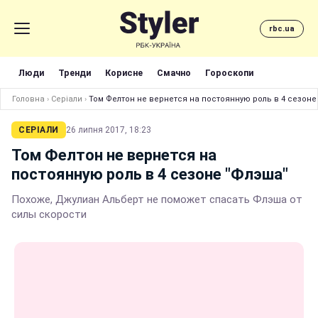
rbc.ua
Люди
Тренди
Корисне
Смачно
Гороскопи
Головна
›
Серіали
›
Том Фелтон не вернется на постоянную роль в 4 сезоне
СЕРІАЛИ
26 липня 2017, 18:23
Том Фелтон не вернется на
постоянную роль в 4 сезоне "Флэша"
Похоже, Джулиан Альберт не поможет спасать Флэша от
силы скорости