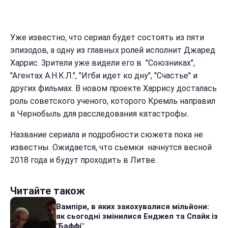
Уже известно, что сериал будет состоять из пяти
эпизодов, а одну из главных ролей исполнит Джаред
Харрис. Зрители уже видели его в "Союзниках",
"Агентах А.Н.К.Л.", "Игби идет ко дну", "Счастье" и
других фильмах. В новом проекте Харрису досталась
роль советского ученого, которого Кремль направил
в Чернобыль для расследования катастрофы.
Название сериала и подробности сюжета пока не
известны. Ожидается, что сьемки начнутся весной
2018 года и будут проходить в Литве.
Читайте також
Вампіри, в яких закохувалися мільйони:
як сьогодні змінилися Енджел та Спайк із
"Баффі"