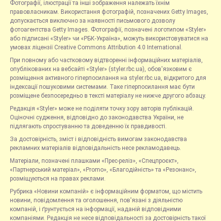
Фотографії, ілюстрації та інші зображення належать їхнім
правовласникам. Використання фотографій, позначених Getty Images,
допускається виключно за наявності письмового дозволу
фотоагентства Getty Images. Фотографії, позначені логотипом «Styler»
або підписані «Styler» чи «РБК-Україна», можуть використовуватися на
умовах ліцензії Creative Commons Attribution 4.0 International.
При повному або частковому відтворенні інформаційних матеріалів,
опублікованих на вебсайті «Styler» (styler.rbc.ua), обов'язковим є
розміщення активного гіперпосилання на styler.rbc.ua, відкритого для
індексації пошуковими системами. Таке гіперпосилання має бути
розміщене безпосередньо в тексті матеріалу не нижче другого абзацу.
Редакція «Styler» може не поділяти точку зору авторів публікацій.
Оціночні судження, відповідно до законодавства України, не
підлягають спростуванню та доведенню їх правдивості.
За достовірність, зміст і відповідність вимогам законодавства
рекламних матеріалів відповідальність несе рекламодавець.
Матеріали, позначені плашками «Прес-реліз», «Спецпроєкт»,
«Партнерський матеріал», «Promo», «Благодійність» та «Резонанс»,
розміщуються на правах реклами.
Рубрика «Новини компаній» є інформаційним форматом, що містить
новини, повідомлення та оголошення, пов'язані з діяльністю
компаній, і ґрунтується на інформації, наданій відповідними
компаніями. Редакція не несе відповідальності за достовірність такої