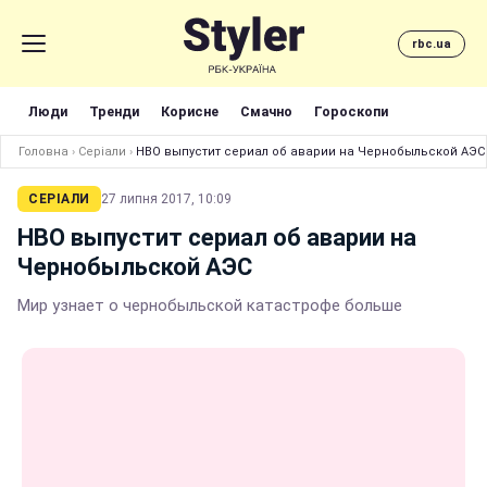
rbc.ua
Люди
Тренди
Корисне
Смачно
Гороскопи
Головна
›
Серіали
›
HBO выпустит сериал об аварии на Чернобыльской АЭС
СЕРІАЛИ
27 липня 2017, 10:09
HBO выпустит сериал об аварии на
Чернобыльской АЭС
Мир узнает о чернобыльской катастрофе больше