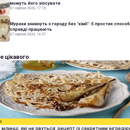
можуть його зіпсувати
07 серпня 2026, 17:18
Мурахи зникнуть з городу без "хімії": 5 простих способі
справді працюють
07 серпня 2026, 16:37
е цікавого
О
 млинці, які не рвуться: рецепт із секретним інгреді