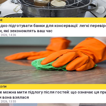
НЕ
дко підготувати банки для консервації: легкі перевір
, які зекономлять ваш час
 2026, 14:36
КОПИ
е можна мити підлогу після гостей: що означає ця п
ки вона взялася
 2026, 13:55