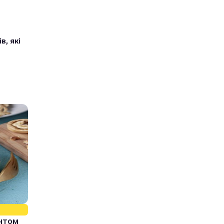
в, які
єнтом