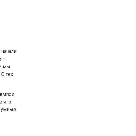
 начали
и –
да мы
 С тех
Демпси
е что
роумные