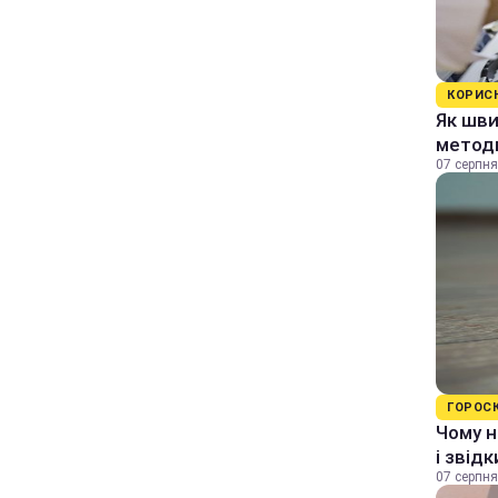
КОРИС
Як шви
методи
07 серпня
ГОРОС
Чому н
і звід
07 серпня