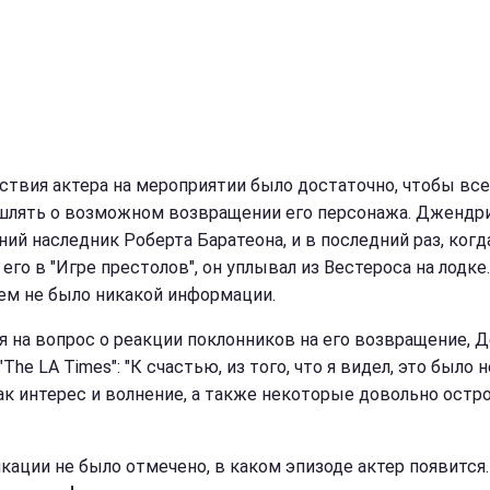
ствия актера на мероприятии было достаточно, чтобы все
лять о возможном возвращении его персонажа. Джендр
ний наследник Роберта Баратеона, и в последний раз, ког
его в "Игре престолов", он уплывал из Вестероса на лодке.
нем не было никакой информации.
я на вопрос о реакции поклонников на его возвращение, 
"The LA Times": "К счастью, из того, что я видел, это было н
как интерес и волнение, а также некоторые довольно ост
икации не было отмечено, в каком эпизоде актер появится.