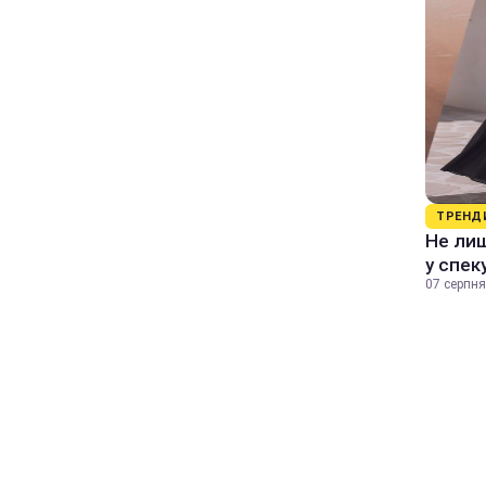
ТРЕНД
Не лиш
у спек
07 серпня