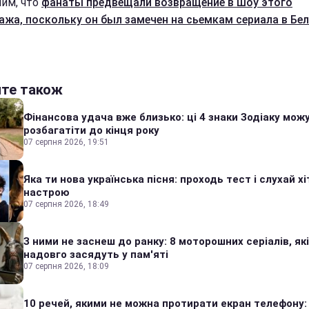
им, что
фанаты предвещали возвращение в шоу этого
ажа, поскольку он был замечен на сьемкам сериала в Бе
йте також
Фінансова удача вже близько: ці 4 знаки Зодіаку мож
розбагатіти до кінця року
07 серпня 2026, 19:51
Яка ти нова українська пісня: проходь тест і слухай хі
настрою
07 серпня 2026, 18:49
З ними не заснеш до ранку: 8 моторошних серіалів, які
надовго засядуть у пам'яті
07 серпня 2026, 18:09
10 речей, якими не можна протирати екран телефону: