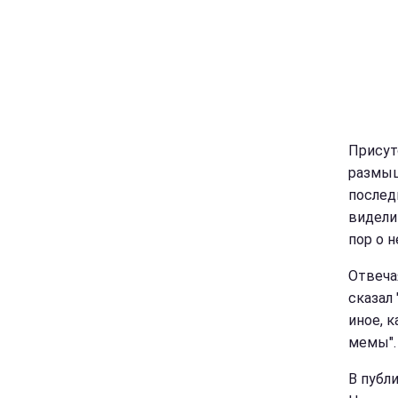
Присут
размыш
послед
видели 
пор о 
Отвеча
сказал 
иное, 
мемы".
В публ