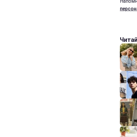
Напомн
персон
Чита