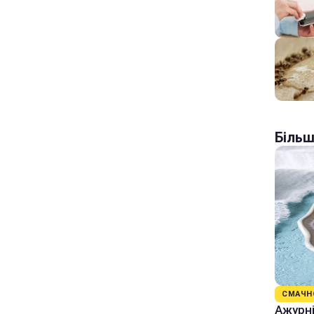
Більш
СМАЧН
Ажурні