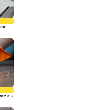
ені
рикмета