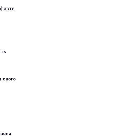
лфасте.
уть
т свого
 вони