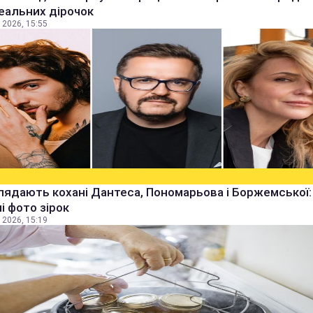
еальних дірочок
 2026, 15:55
лядають кохані Дантеса, Пономарьова і Боржемської:
ні фото зірок
 2026, 15:19