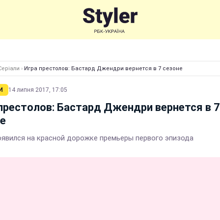
Серіали
›
Игра престолов: Бастард Джендри вернется в 7 сезоне
И
14 липня 2017, 17:05
престолов: Бастард Джендри вернется в 7
е
оявился на красной дорожке премьеры первого эпизода