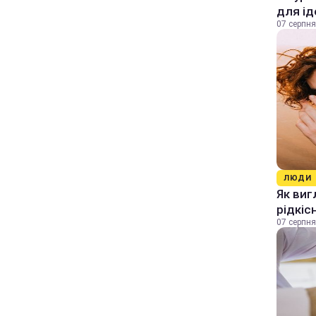
для ід
07 серпня
ЛЮДИ
Як виг
рідкіс
07 серпня