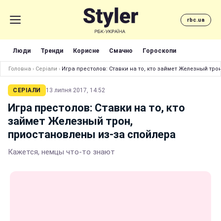
rbc.ua
Люди
Тренди
Корисне
Смачно
Гороскопи
Головна
›
Серіали
›
Игра престолов: Cтавки на то, кто займет Железный тро
СЕРІАЛИ
13 липня 2017, 14:52
Игра престолов: Cтавки на то, кто
займет Железный трон,
приостановлены из-за спойлера
Кажется, немцы что-то знают