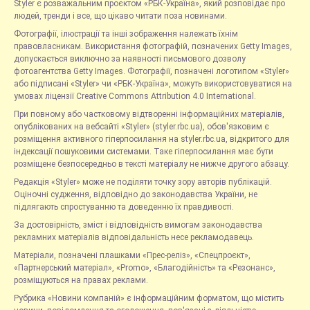
Styler є розважальним проєктом «РБК-Україна», який розповідає про
людей, тренди і все, що цікаво читати поза новинами.
Фотографії, ілюстрації та інші зображення належать їхнім
правовласникам. Використання фотографій, позначених Getty Images,
допускається виключно за наявності письмового дозволу
фотоагентства Getty Images. Фотографії, позначені логотипом «Styler»
або підписані «Styler» чи «РБК-Україна», можуть використовуватися на
умовах ліцензії Creative Commons Attribution 4.0 International.
При повному або частковому відтворенні інформаційних матеріалів,
опублікованих на вебсайті «Styler» (styler.rbc.ua), обов'язковим є
розміщення активного гіперпосилання на styler.rbc.ua, відкритого для
індексації пошуковими системами. Таке гіперпосилання має бути
розміщене безпосередньо в тексті матеріалу не нижче другого абзацу.
Редакція «Styler» може не поділяти точку зору авторів публікацій.
Оціночні судження, відповідно до законодавства України, не
підлягають спростуванню та доведенню їх правдивості.
За достовірність, зміст і відповідність вимогам законодавства
рекламних матеріалів відповідальність несе рекламодавець.
Матеріали, позначені плашками «Прес-реліз», «Спецпроєкт»,
«Партнерський матеріал», «Promo», «Благодійність» та «Резонанс»,
розміщуються на правах реклами.
Рубрика «Новини компаній» є інформаційним форматом, що містить