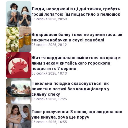
Люди, народжені в ці дні тижня, гребуть
гроші лопатою: їм пощастило з пелюшок
06 серпня 2026, 20:59
Відкриваєш банку і вже не зупинитися: як
закрити кабачки в соусі сацебелі
06 серпня 2026, 20:12
Життя кардинально зміниться на краще:
яким знакам китайського гороскопа
пощастить 7 серпня
06 серпня 2026, 18:13
Пекельна поїздка скасовується: як
вижити в потязі без кондиціонера у
сильну спеку
06 серпня 2026, 17:25
Тихе розлучення: 8 ознак, що людина вас
уже кинула, хоча ще поруч
06 серпня 2026, 16:55