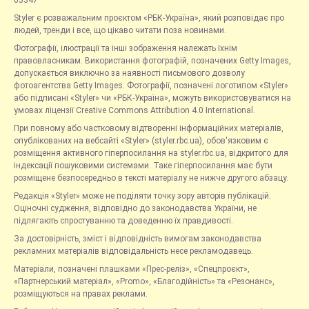
05347
Styler є розважальним проєктом «РБК-Україна», який розповідає про
людей, тренди і все, що цікаво читати поза новинами.
Фотографії, ілюстрації та інші зображення належать їхнім
правовласникам. Використання фотографій, позначених Getty Images,
допускається виключно за наявності письмового дозволу
фотоагентства Getty Images. Фотографії, позначені логотипом «Styler»
або підписані «Styler» чи «РБК-Україна», можуть використовуватися на
умовах ліцензії Creative Commons Attribution 4.0 International.
При повному або частковому відтворенні інформаційних матеріалів,
опублікованих на вебсайті «Styler» (styler.rbc.ua), обов'язковим є
розміщення активного гіперпосилання на styler.rbc.ua, відкритого для
індексації пошуковими системами. Таке гіперпосилання має бути
розміщене безпосередньо в тексті матеріалу не нижче другого абзацу.
Редакція «Styler» може не поділяти точку зору авторів публікацій.
Оціночні судження, відповідно до законодавства України, не
підлягають спростуванню та доведенню їх правдивості.
За достовірність, зміст і відповідність вимогам законодавства
рекламних матеріалів відповідальність несе рекламодавець.
Матеріали, позначені плашками «Прес-реліз», «Спецпроєкт»,
«Партнерський матеріал», «Promo», «Благодійність» та «Резонанс»,
розміщуються на правах реклами.