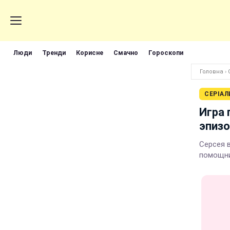
Люди
Тренди
Корисне
Смачно
Гороскопи
Головна
›
СЕРІАЛ
Игра 
эпизо
Серсея 
помощн