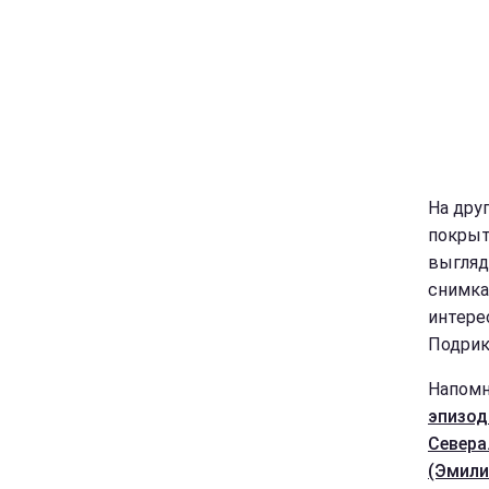
На дру
покрыт
выгляд
снимка
интере
Подрик
Напомн
эпизод
Севера
(Эмили