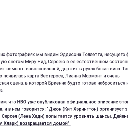
гих фотографиях мы видим Эддисона Толлетта, несущего 
ую снегом Миру Рид, Серсею в ее естественном состояни
ит немного взволнованной, держит в руках бокал вина. Та
х появилась карта Вестероса, Лианна Мормонт и очень
сная сцена, в которой Бриенна будто готова наброситься 
а.
им, что
HBO уже опубликовал официальное описание это
а, и в нем говорится: "Джон (Кит Хэрингтон) организует 
. Серсея (Лена Хеди) попытается уровнять шансы. Дейен
я Кларк) возвращается домой".