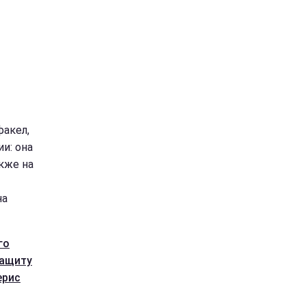
факел,
и: она
кже на
на
го
защиту
ерис