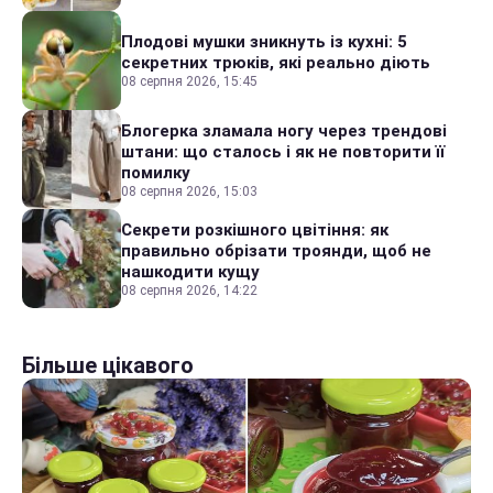
Плодові мушки зникнуть із кухні: 5
секретних трюків, які реально діють
08 серпня 2026, 15:45
Блогерка зламала ногу через трендові
штани: що сталось і як не повторити її
помилку
08 серпня 2026, 15:03
Секрети розкішного цвітіння: як
правильно обрізати троянди, щоб не
нашкодити кущу
08 серпня 2026, 14:22
Більше цікавого