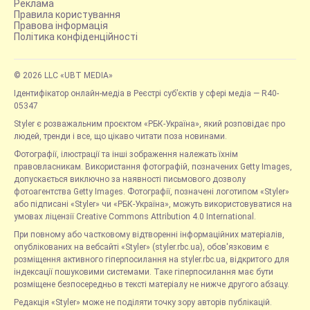
Реклама
Правила користування
Правова інформація
Політика конфіденційності
© 2026 LLC «UBT MEDIA»
Ідентифікатор онлайн-медіа в Реєстрі суб’єктів у сфері медіа — R40-
05347
Styler є розважальним проєктом «РБК-Україна», який розповідає про
людей, тренди і все, що цікаво читати поза новинами.
Фотографії, ілюстрації та інші зображення належать їхнім
правовласникам. Використання фотографій, позначених Getty Images,
допускається виключно за наявності письмового дозволу
фотоагентства Getty Images. Фотографії, позначені логотипом «Styler»
або підписані «Styler» чи «РБК-Україна», можуть використовуватися на
умовах ліцензії Creative Commons Attribution 4.0 International.
При повному або частковому відтворенні інформаційних матеріалів,
опублікованих на вебсайті «Styler» (styler.rbc.ua), обов'язковим є
розміщення активного гіперпосилання на styler.rbc.ua, відкритого для
індексації пошуковими системами. Таке гіперпосилання має бути
розміщене безпосередньо в тексті матеріалу не нижче другого абзацу.
Редакція «Styler» може не поділяти точку зору авторів публікацій.