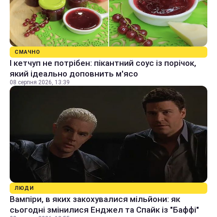
СМАЧНО
І кетчуп не потрібен: пікантний соус із порічок,
який ідеально доповнить м'ясо
08 серпня 2026, 13:39
ЛЮДИ
Вампіри, в яких закохувалися мільйони: як
сьогодні змінилися Енджел та Спайк із "Баффі"