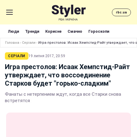
rbc.ua
Люди
Тренди
Корисне
Смачно
Гороскопи
Головна
›
Серіали
›
И
СЕРІАЛИ
19 липня 2017, 20:59
Игра престолов: Исаак Хемпстид-Райт
утверждает, что воссоединение
Старков будет "горько-сладким"
Фанаты с нетерпением ждут, когда все Старки снова
встретятся