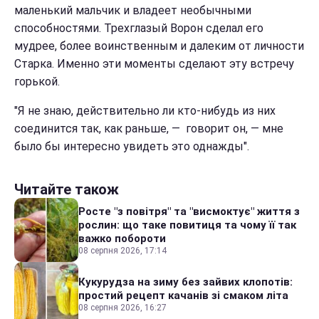
маленький мальчик и владеет необычными
способностями. Трехглазый Ворон сделал его
мудрее, более воинственным и далеким от личности
Старка. Именно эти моменты сделают эту встречу
горькой.
"Я не знаю, действительно ли кто-нибудь из них
соединится так, как раньше, — говорит он, — мне
было бы интересно увидеть это однажды".
Читайте також
Росте "з повітря" та "висмоктує" життя з
рослин: що таке повитиця та чому її так
важко побороти
08 серпня 2026, 17:14
Кукурудза на зиму без зайвих клопотів:
простий рецепт качанів зі смаком літа
08 серпня 2026, 16:27