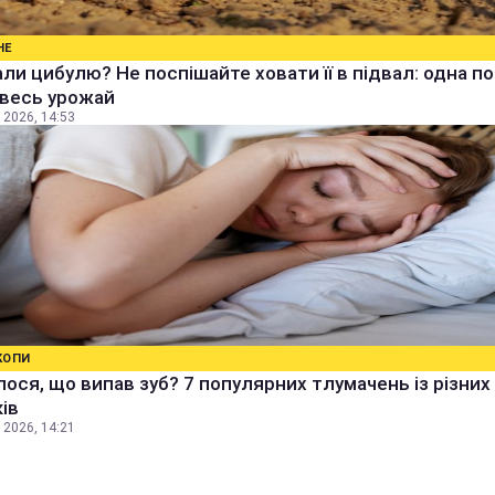
НЕ
ли цибулю? Не поспішайте ховати її в підвал: одна п
 весь урожай
 2026, 14:53
КОПИ
ося, що випав зуб? 7 популярних тлумачень із різних
ів
 2026, 14:21