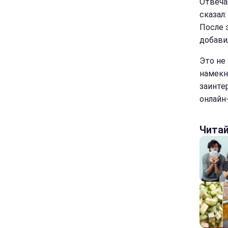
Отвеча
сказал
После 
добавил
Это не
намекну
заинте
онлайн
Чита