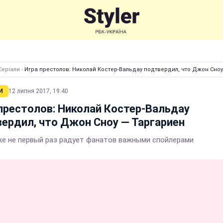
Серіали
›
Игра престолов: Николай Костер-Вальдау подтвердил, что Джон Сно
И
12 липня 2017, 19:40
престолов: Николай Костер-Вальдау
ердил, что Джон Сноу — Таргариен
же не первый раз радует фанатов важными спойлерами