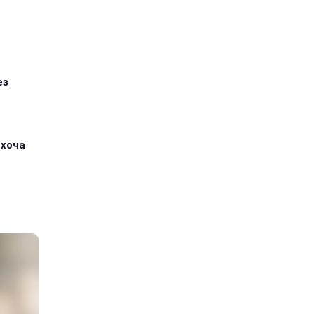
ез
 хоча