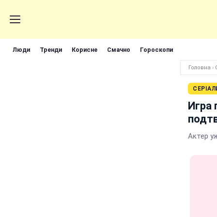
Люди
Тренди
Корисне
Смачно
Гороскопи
Головна
›
СЕРІАЛ
Игра 
подтв
Актер у