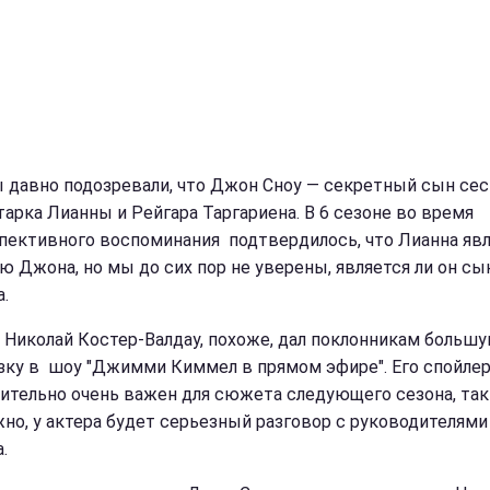
 давно подозревали, что Джон Сноу — секретный сын се
тарка Лианны и Рейгара Таргариена. В 6 сезоне во время
пективного воспоминания подтвердилось, что Лианна яв
ю Джона, но мы до сих пор не уверены, является ли он с
.
 Николай Костер-Валдау, похоже, дал поклонникам больш
зку в шоу "Джимми Киммел в прямом эфире". Его спойле
ительно очень важен для сюжета следующего сезона, так 
но, у актера будет серьезный разговор с руководителями
.