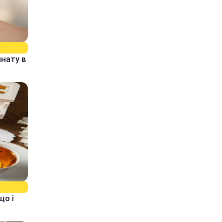
нату в
що і