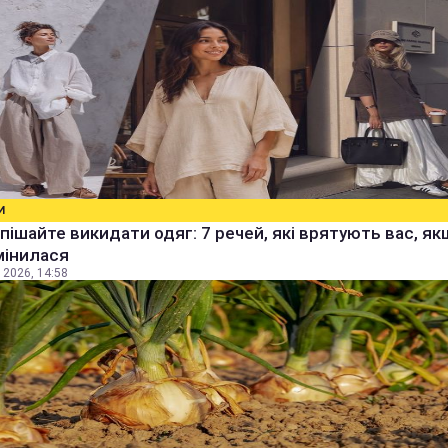
И
пішайте викидати одяг: 7 речей, які врятують вас, я
мінилася
 2026, 14:58