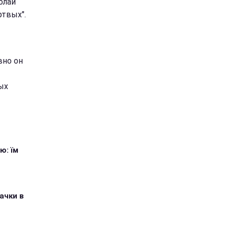
олай
ртвых".
вно он
ых
ю: їм
ачки в