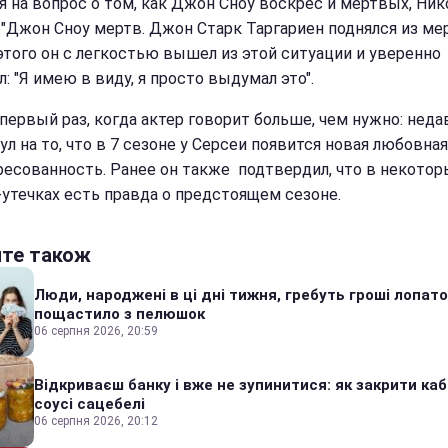
я на вопрос о том, как Джон Сноу воскрес и мертвых, Ник
: "Джон Сноу мертв. Джон Старк Таргариен поднялся из ме
этого он с легкостью вышел из этой ситуации и уверенно
: "Я имею в виду, я просто выдумал это".
 первый раз, когда актер говорит больше, чем нужно: неда
л на то, что в 7 сезоне у Серсеи появится новая любовная
ресованность. Ранее он также подтвердил, что в некотор
-утечках есть правда о предстоящем сезоне.
йте також
Люди, народжені в ці дні тижня, гребуть гроші лопато
пощастило з пелюшок
06 серпня 2026, 20:59
Відкриваєш банку і вже не зупинитися: як закрити каб
соусі сацебелі
06 серпня 2026, 20:12