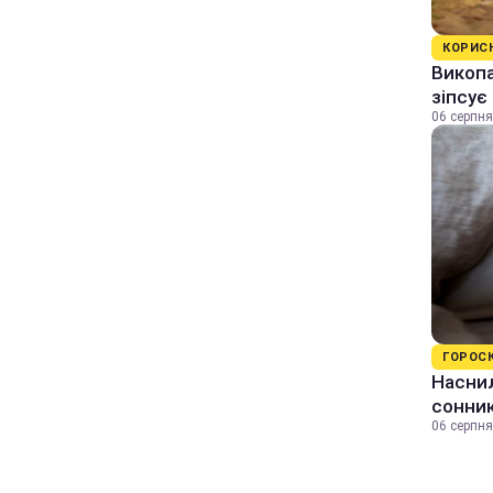
КОРИС
Викопа
зіпсує
06 серпня
ГОРОС
Наснил
сонник
06 серпня