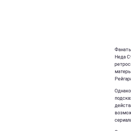
Фанаты
Неда С
ретрос
матерь
Рейгара
Однако
подска
действ
возмож
сериала