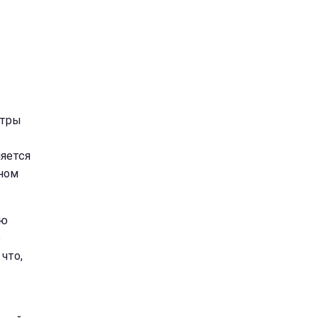
стры
ляется
ыном
ую
р
что,