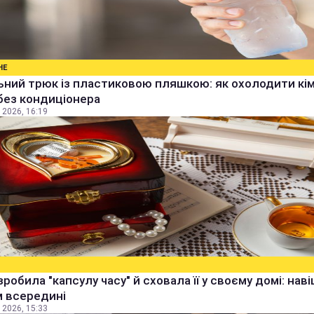
НЕ
ьний трюк із пластиковою пляшкою: як охолодити кім
без кондиціонера
 2026, 16:19
зробила "капсулу часу" й сховала її у своєму домі: наві
м всередині
 2026, 15:33