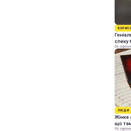
КОРИС
Геніал
спеку 
06 серпня
ЛЮДИ
Жінка 
що та
06 серпня