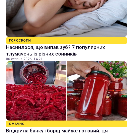
ГОРОСКОПИ
Наснилося, що випав зуб? 7 популярних
тлумачень із різних сонників
06 серпня 2026, 14:21
СМАЧНО
Відкрила банку і борщ майже готовий: ця