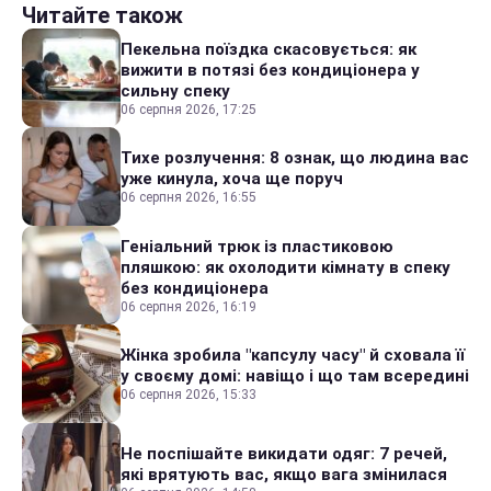
Читайте також
Пекельна поїздка скасовується: як
вижити в потязі без кондиціонера у
сильну спеку
06 серпня 2026, 17:25
Тихе розлучення: 8 ознак, що людина вас
уже кинула, хоча ще поруч
06 серпня 2026, 16:55
Геніальний трюк із пластиковою
пляшкою: як охолодити кімнату в спеку
без кондиціонера
06 серпня 2026, 16:19
Жінка зробила "капсулу часу" й сховала її
у своєму домі: навіщо і що там всередині
06 серпня 2026, 15:33
Не поспішайте викидати одяг: 7 речей,
які врятують вас, якщо вага змінилася