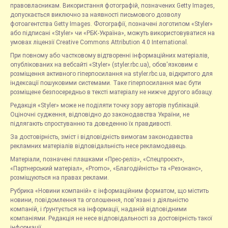
правовласникам. Використання фотографій, позначених Getty Images,
допускається виключно за наявності письмового дозволу
фотоагентства Getty Images. Фотографії, позначені логотипом «Styler»
або підписані «Styler» чи «РБК-Україна», можуть використовуватися на
умовах ліцензії Creative Commons Attribution 4.0 International.
При повному або частковому відтворенні інформаційних матеріалів,
опублікованих на вебсайті «Styler» (styler.rbc.ua), обов'язковим є
розміщення активного гіперпосилання на styler.rbc.ua, відкритого для
індексації пошуковими системами. Таке гіперпосилання має бути
розміщене безпосередньо в тексті матеріалу не нижче другого абзацу.
Редакція «Styler» може не поділяти точку зору авторів публікацій.
Оціночні судження, відповідно до законодавства України, не
підлягають спростуванню та доведенню їх правдивості.
За достовірність, зміст і відповідність вимогам законодавства
рекламних матеріалів відповідальність несе рекламодавець.
Матеріали, позначені плашками «Прес-реліз», «Спецпроєкт»,
«Партнерський матеріал», «Promo», «Благодійність» та «Резонанс»,
розміщуються на правах реклами.
Рубрика «Новини компаній» є інформаційним форматом, що містить
новини, повідомлення та оголошення, пов'язані з діяльністю
компаній, і ґрунтується на інформації, наданій відповідними
компаніями. Редакція не несе відповідальності за достовірність такої
інформації.