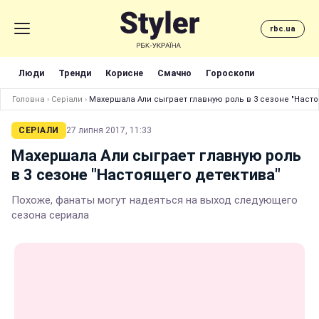
rbc.ua
Люди
Тренди
Корисне
Смачно
Гороскопи
Головна
›
Серіали
›
Махершала Али сыграет главную роль в 3 сезоне "Наст
СЕРІАЛИ
27 липня 2017, 11:33
Махершала Али сыграет главную роль
в 3 сезоне "Настоящего детектива"
Похоже, фанаты могут надеяться на выход следующего
сезона сериала