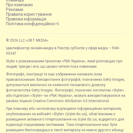
Про компанію
Реклама
Правила користування
Правова інформація
Політика конфіденційності
© 2026 LLC «UBT MEDIA»
Ідентифікатор онлайн-медіа в Реєстрі суб’єктів у сфері медіа — R40-
05347
Styler є розважальним проєктом «РБК-Україна», який розповідає про
людей, тренди і все, що цікаво читати поза новинами.
Фотографії, ілюстрації та інші зображення належать їхнім
правовласникам. Використання фотографій, позначених Getty Images,
допускається виключно за наявності письмового дозволу
фотоагентства Getty Images. Фотографії, позначені логотипом «Styler»
або підписані «Styler» чи «РБК-Україна», можуть використовуватися на
умовах ліцензії Creative Commons Attribution 4.0 International.
При повному або частковому відтворенні інформаційних матеріалів,
опублікованих на вебсайті «Styler» (styler.rbc.ua), обов'язковим є
розміщення активного гіперпосилання на styler.rbc.ua, відкритого для
індексації пошуковими системами. Таке гіперпосилання має бути
розміщене безпосередньо в тексті матеріалу не нижче другого абзацу.