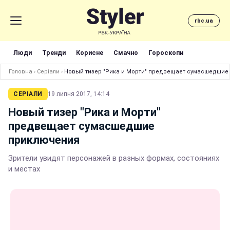
rbc.ua
Люди
Тренди
Корисне
Смачно
Гороскопи
Головна
›
Серіали
›
Новый тизер "Рика и Морти" предвещает сумасшедшие
СЕРІАЛИ
19 липня 2017, 14:14
Новый тизер "Рика и Морти"
предвещает сумасшедшие
приключения
Зрители увидят персонажей в разных формах, состояниях
и местах