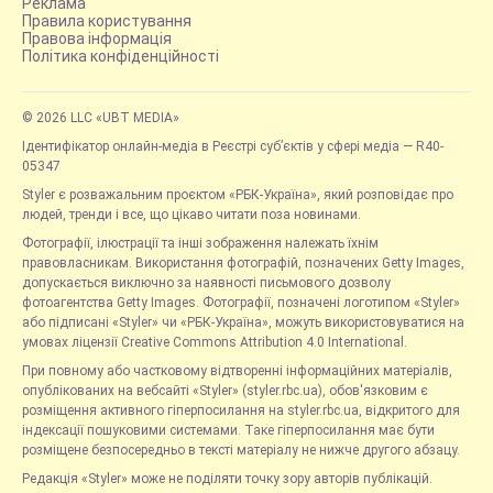
Реклама
Правила користування
Правова інформація
Політика конфіденційності
© 2026 LLC «UBT MEDIA»
Ідентифікатор онлайн-медіа в Реєстрі суб’єктів у сфері медіа — R40-
05347
Styler є розважальним проєктом «РБК-Україна», який розповідає про
людей, тренди і все, що цікаво читати поза новинами.
Фотографії, ілюстрації та інші зображення належать їхнім
правовласникам. Використання фотографій, позначених Getty Images,
допускається виключно за наявності письмового дозволу
фотоагентства Getty Images. Фотографії, позначені логотипом «Styler»
або підписані «Styler» чи «РБК-Україна», можуть використовуватися на
умовах ліцензії Creative Commons Attribution 4.0 International.
При повному або частковому відтворенні інформаційних матеріалів,
опублікованих на вебсайті «Styler» (styler.rbc.ua), обов'язковим є
розміщення активного гіперпосилання на styler.rbc.ua, відкритого для
індексації пошуковими системами. Таке гіперпосилання має бути
розміщене безпосередньо в тексті матеріалу не нижче другого абзацу.
Редакція «Styler» може не поділяти точку зору авторів публікацій.