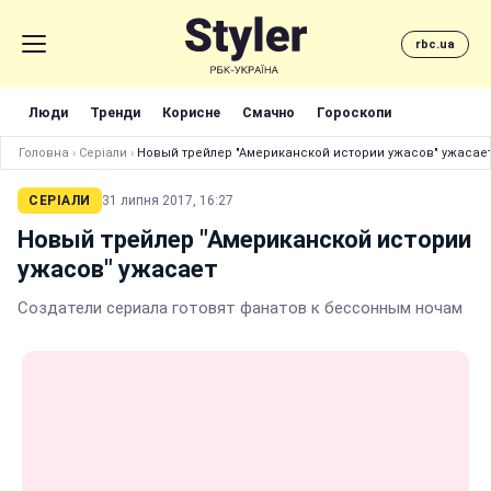
rbc.ua
Люди
Тренди
Корисне
Смачно
Гороскопи
Головна
›
Серіали
›
Новый трейлер "Американской истории ужасов" ужасае
СЕРІАЛИ
31 липня 2017, 16:27
Новый трейлер "Американской истории
ужасов" ужасает
Создатели сериала готовят фанатов к бессонным ночам