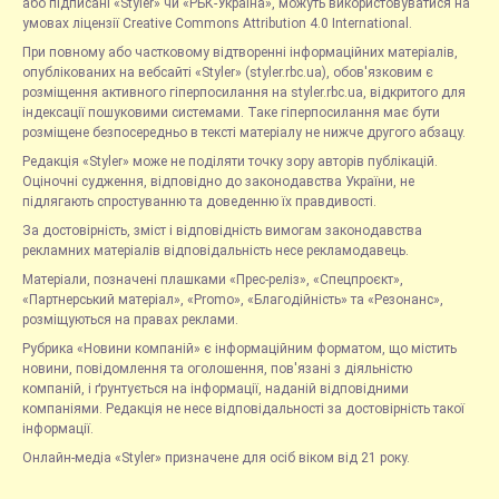
або підписані «Styler» чи «РБК-Україна», можуть використовуватися на
умовах ліцензії Creative Commons Attribution 4.0 International.
При повному або частковому відтворенні інформаційних матеріалів,
опублікованих на вебсайті «Styler» (styler.rbc.ua), обов'язковим є
розміщення активного гіперпосилання на styler.rbc.ua, відкритого для
індексації пошуковими системами. Таке гіперпосилання має бути
розміщене безпосередньо в тексті матеріалу не нижче другого абзацу.
Редакція «Styler» може не поділяти точку зору авторів публікацій.
Оціночні судження, відповідно до законодавства України, не
підлягають спростуванню та доведенню їх правдивості.
За достовірність, зміст і відповідність вимогам законодавства
рекламних матеріалів відповідальність несе рекламодавець.
Матеріали, позначені плашками «Прес-реліз», «Спецпроєкт»,
«Партнерський матеріал», «Promo», «Благодійність» та «Резонанс»,
розміщуються на правах реклами.
Рубрика «Новини компаній» є інформаційним форматом, що містить
новини, повідомлення та оголошення, пов'язані з діяльністю
компаній, і ґрунтується на інформації, наданій відповідними
компаніями. Редакція не несе відповідальності за достовірність такої
інформації.
Онлайн-медіа «Styler» призначене для осіб віком від 21 року.