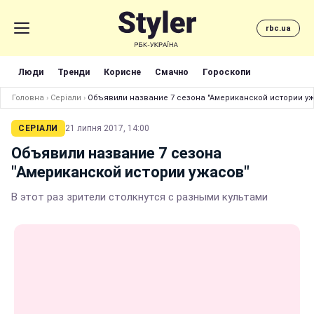
rbc.ua
Люди
Тренди
Корисне
Смачно
Гороскопи
Головна
›
Серіали
›
Объявили название 7 сезона "Американской истори
СЕРІАЛИ
21 липня 2017, 14:00
Объявили название 7 сезона
"Американской истории ужасов"
В этот раз зрители столкнутся с разными культами