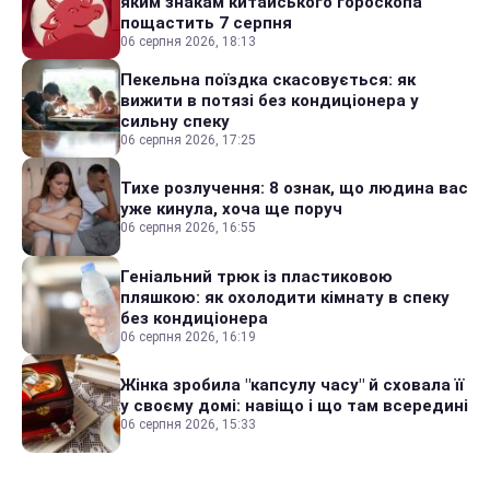
яким знакам китайського гороскопа
пощастить 7 серпня
06 серпня 2026, 18:13
Пекельна поїздка скасовується: як
вижити в потязі без кондиціонера у
сильну спеку
06 серпня 2026, 17:25
Тихе розлучення: 8 ознак, що людина вас
уже кинула, хоча ще поруч
06 серпня 2026, 16:55
Геніальний трюк із пластиковою
пляшкою: як охолодити кімнату в спеку
без кондиціонера
06 серпня 2026, 16:19
Жінка зробила "капсулу часу" й сховала її
у своєму домі: навіщо і що там всередині
06 серпня 2026, 15:33