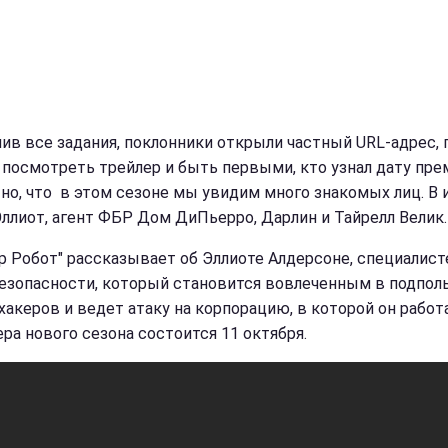
ив все задания, поклонники открыли частный URL-адрес, 
 посмотреть трейлер и быть первыми, кто узнал дату пре
но, что в этом сезоне мы увидим много знакомых лиц. В 
Эллиот, агент ФБР Дом ДиПьерро, Дарлин и Тайрелл Велик.
р Робот" рассказывает об Эллиоте Алдерсоне, специалист
езопасности, который становится вовлеченным в подпол
 хакеров и ведет атаку на корпорацию, в которой он работ
ра нового сезона состоится 11 октября.