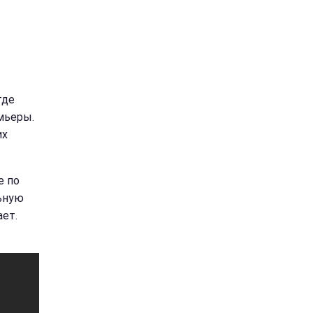
где
мьеры.
их
е по
ьную
ает.