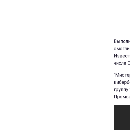
Выполн
смогли
Извест
числе 
"Мисте
киберб
группу
Премье