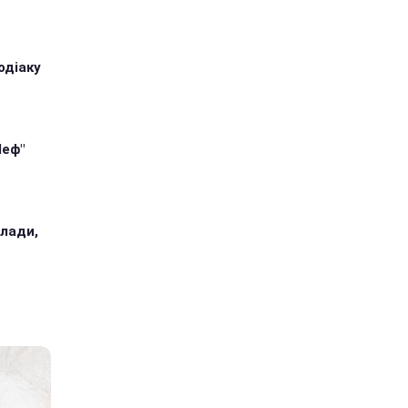
одіаку
Шеф"
илади,