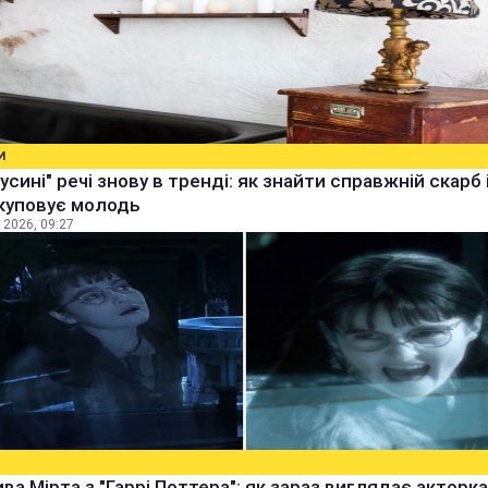
И
бусині" речі знову в тренді: як знайти справжній скарб 
куповує молодь
 2026, 09:27
ва Мірта з "Гаррі Поттера": як зараз виглядає акторка,