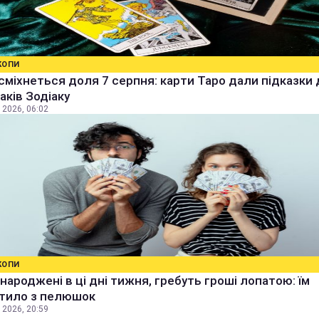
КОПИ
сміхнеться доля 7 серпня: карти Таро дали підказки
наків Зодіаку
 2026, 06:02
КОПИ
народжені в ці дні тижня, гребуть гроші лопатою: їм
тило з пелюшок
 2026, 20:59