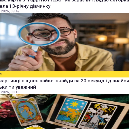
рала 13-річну дівчинку
 2026, 08:49
И
 картинці є щось зайве: знайди за 20 секунд і дізнайся
ьки ти уважний
 2026, 08:18