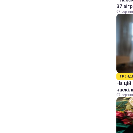
37 зіг
07 серпня
ТРЕНД
На цій
наскіл
07 серпня