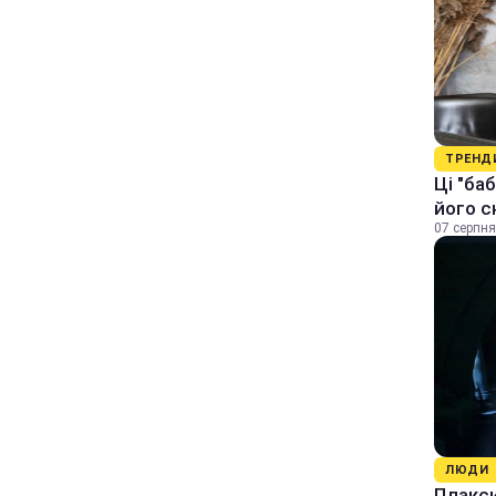
ТРЕНД
Ці "ба
його с
07 серпня
ЛЮДИ
Плакси