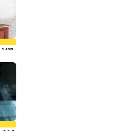
і чому
 яка у