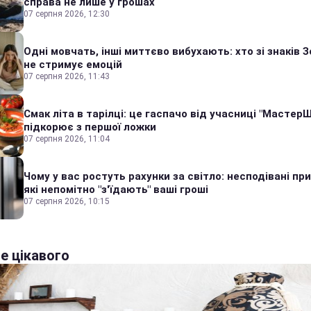
справа не лише у грошах
07 серпня 2026, 12:30
Одні мовчать, інші миттєво вибухають: хто зі знаків З
не стримує емоцій
07 серпня 2026, 11:43
Смак літа в тарілці: це гаспачо від учасниці "Мастер
підкорює з першої ложки
07 серпня 2026, 11:04
Чому у вас ростуть рахунки за світло: несподівані пр
які непомітно "з'їдають" ваші гроші
07 серпня 2026, 10:15
е цікавого