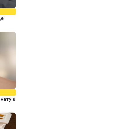
ще
нату в