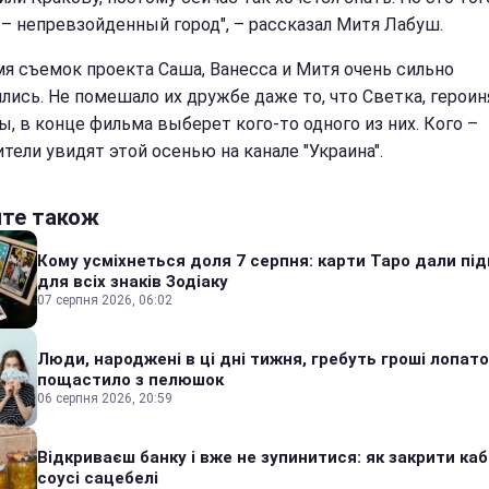
 – непревзойденный город", – рассказал Митя Лабуш.
мя съемок проекта Саша, Ванесса и Митя очень сильно
лись. Не помешало их дружбе даже то, что Светка, героин
ы, в конце фильма выберет кого-то одного из них. Кого –
тели увидят этой осенью на канале "Украина".
йте також
Кому усміхнеться доля 7 серпня: карти Таро дали під
для всіх знаків Зодіаку
07 серпня 2026, 06:02
Люди, народжені в ці дні тижня, гребуть гроші лопато
пощастило з пелюшок
06 серпня 2026, 20:59
Відкриваєш банку і вже не зупинитися: як закрити каб
соусі сацебелі