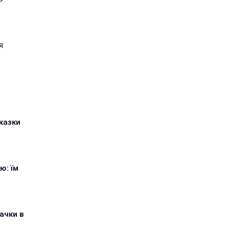
я
казки
ю: їм
ачки в