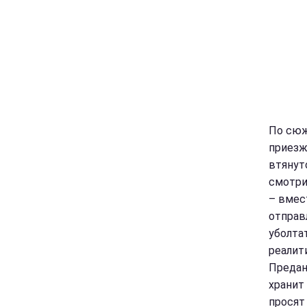
По сюж
приезж
втянут
смотри
– вмес
отправ
уболта
реалит
Предан
хранит
просят