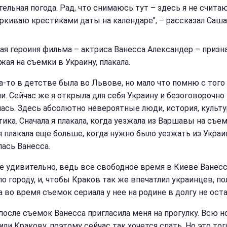
ельная погода. Рад, что снимаюсь тут – здесь я не считаю
еркиваю крестиками даты на календаре", – рассказал Саша
ная героиня фильма – актриса Ванесса Александер – призна
жая на съемки в Украину, плакала.
да-то в детстве была во Львове, но мало что помню с того
и. Сейчас же я открыла для себя Украину и безоговорочно
ась. Здесь абсолютно невероятные люди, история, культу
ика. Сначала я плакала, когда уезжала из Варшавы на съем
я плакала еще больше, когда нужно было уезжать из Украи
лась Ванесса.
не удивительно, ведь все свободное время в Киеве Ванес
по городу, и, чтобы Краков так же впечатлил украинцев, п
 во время съемок сериала у нее на родине в долгу не оста
 после съемок Ванесса пригласила меня на прогулку. Всю 
ли Кракову, поэтому сейчас так хочется спать. Но это тог