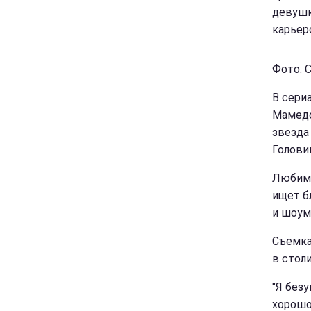
девушк
карьер
Фото: 
В сери
Мамедо
звезда
Голови
Любиме
ищет б
и шоум
Съемка
в стол
"Я без
хорошо