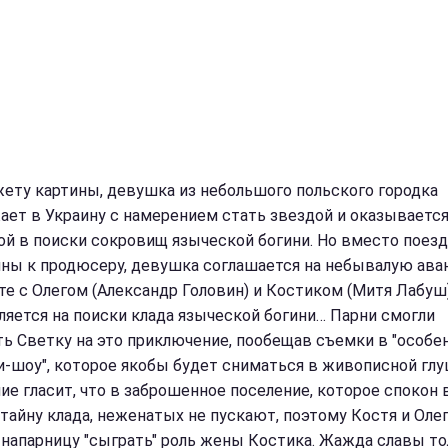
ету картины, девушка из небольшого польского городка
ает в Украину с намерением стать звездой и оказываетс
ой в поиски сокровищ языческой богини. Но вместо поезд
ны к продюсеру, девушка соглашается на небывалую ав
те с Олегом (Александр Головин) и Костиком (Митя Лабуш
ляется на поиски клада языческой богини… Парни смогли
ть Светку на это приключение, пообещав съемки в "особе
и-шоу", которое якобы будет сниматься в живописной глу
ие гласит, что в заброшенное поселение, которое спокон 
 тайну клада, неженатых не пускают, поэтому Костя и Оле
 напарницу "сыграть" роль жены Костика. Жажда славы то