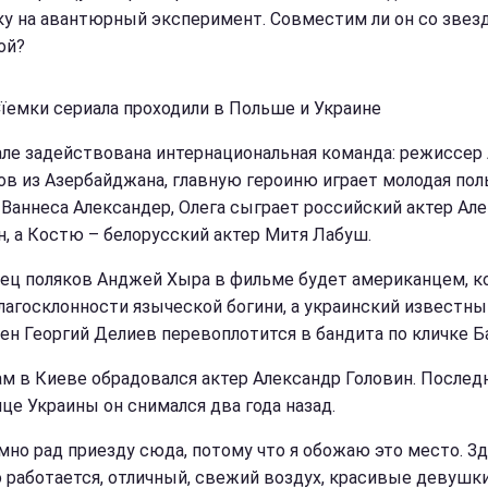
у на авантюрный эксперимент. Совместим ли он со звез
ой?
Сїемки сериала проходили в Польше и Украине
але задействована интернациональная команда: режиссер
в из Азербайджана, главную героиню играет молодая пол
 Ваннеса Александер, Олега сыграет российский актер Ал
н, а Костю – белорусский актер Митя Лабуш.
ц поляков Анджей Хыра в фильме будет американцем, к
лагосклонности языческой богини, а украинский известны
ен Георгий Делиев перевоплотится в бандита по кличке Б
м в Киеве обрадовался актер Александр Головин. Послед
ице Украины он снимался два года назад.
умно рад приезду сюда, потому что я обожаю это место. З
 работается, отличный, свежий воздух, красивые девушки