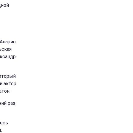
дной
 Анарио
ьская
ександр
оторый
й актер
атон.
ний раз
десь
,