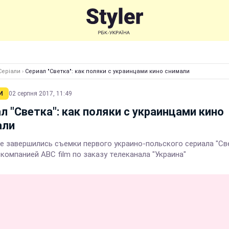
Серіали
›
Сериал "Светка": как поляки с украинцами кино снимали
И
02 серпня 2017, 11:49
л "Светка": как поляки с украинцами кино
али
е завершились съемки первого украино-польского сериала "Све
компанией ABC film по заказу телеканала "Украина"