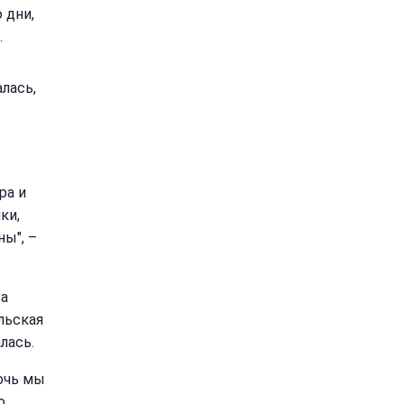
 дни,
.
лась,
ра и
ки,
ны", –
са
ольская
лась.
ночь мы
о