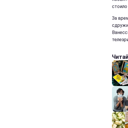
стоило
За вре
сдружи
Ванесс
телезри
Чита