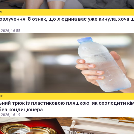
И
озлучення: 8 ознак, що людина вас уже кинула, хоча 
 2026, 16:55
НЕ
ьний трюк із пластиковою пляшкою: як охолодити кім
без кондиціонера
 2026, 16:19