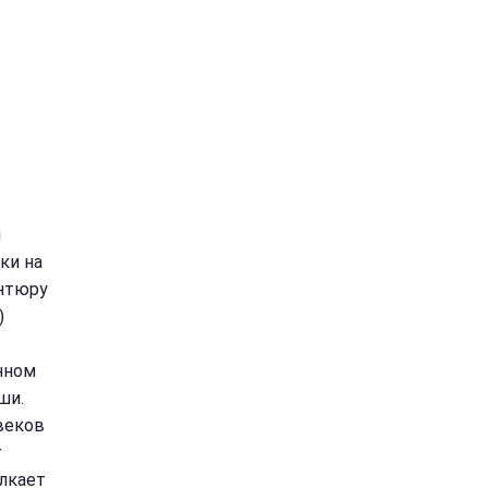
я
ки на
антюру
)
нном
ши.
веков
г
лкает