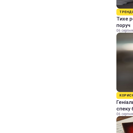
ТРЕНД
Тихе р
поруч
06 серпня
КОРИС
Геніал
спеку 
06 серпня