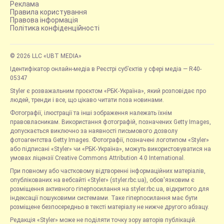
Реклама
Правила користування
Правова інформація
Політика конфіденційності
© 2026 LLC «UBT MEDIA»
Ідентифікатор онлайн-медіа в Реєстрі суб’єктів у сфері медіа — R40-
05347
Styler є розважальним проєктом «РБК-Україна», який розповідає про
людей, тренди і все, що цікаво читати поза новинами.
Фотографії, ілюстрації та інші зображення належать їхнім
правовласникам. Використання фотографій, позначених Getty Images,
допускається виключно за наявності письмового дозволу
фотоагентства Getty Images. Фотографії, позначені логотипом «Styler»
або підписані «Styler» чи «РБК-Україна», можуть використовуватися на
умовах ліцензії Creative Commons Attribution 4.0 International.
При повному або частковому відтворенні інформаційних матеріалів,
опублікованих на вебсайті «Styler» (styler.rbc.ua), обов'язковим є
розміщення активного гіперпосилання на styler.rbc.ua, відкритого для
індексації пошуковими системами. Таке гіперпосилання має бути
розміщене безпосередньо в тексті матеріалу не нижче другого абзацу.
Редакція «Styler» може не поділяти точку зору авторів публікацій.