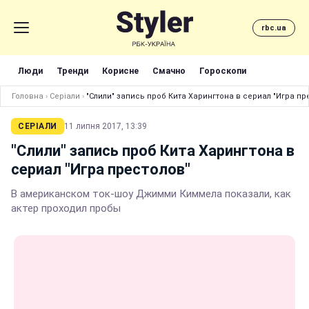
rbc.ua
Люди
Тренди
Корисне
Смачно
Гороскопи
Головна
›
Серіали
›
"Слили" запись проб Кита Харингтона в сериал "Игра пр
СЕРІАЛИ
11 липня 2017, 13:39
"Слили" запись проб Кита Харингтона в
сериал "Игра престолов"
В американском ток-шоу Джимми Киммела показали, как
актер проходил пробы