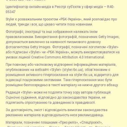
Ідентифікатор онлайн-медіа в Реєстрі суб’єктів у сфері медіа — R40-
05347
Styler є розважальним проєктом «РБК-Україна», який розповідає про
людей, тренди і все, що цікаво читати поза новинами.
Фотографії, ілюстрації та інші зображення належать їхнім
правовласникам. Використання фотографій, позначених Getty Images,
допускається виключно за наявності письмового дозволу
фотоагентства Getty Images. Фотографії, позначені логотипом «Styler»
або підписані «Styler» чи «РБК-Україна», можуть використовуватися на
умовах ліцензії Creative Commons Attribution 4.0 International.
При повному або частковому відтворенні інформаційних матеріалів,
опублікованих на вебсайті «Styler» (styler.rbc.ua), обов'язковим є
розміщення активного гіперпосилання на styler.rbc.ua, відкритого для
індексації пошуковими системами. Таке гіперпосилання має бути
розміщене безпосередньо в тексті матеріалу не нижче другого абзацу.
Редакція «Styler» може не поділяти точку зору авторів публікацій.
Оціночні судження, відповідно до законодавства України, не
підлягають спростуванню та доведенню їх правдивості.
За достовірність, зміст і відповідність вимогам законодавства
рекламних матеріалів відповідальність несе рекламодавець.
Матеріали, позначені плашками «Прес-реліз», «Спецпроєкт»,