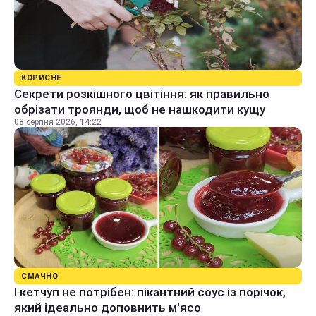
КОРИСНЕ
Секрети розкішного цвітіння: як правильно
обрізати троянди, щоб не нашкодити кущу
08 серпня 2026, 14:22
СМАЧНО
І кетчуп не потрібен: пікантний соус із порічок,
який ідеально доповнить м'ясо