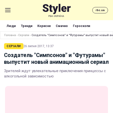
rbc.ua
Люди
Тренди
Корисне
Смачно
Гороскопи
Головна
›
Серіали
›
Создатель "Симпсонов" и "Футурамы" выпустит новый 
СЕРІАЛИ
26 липня 2017, 13:37
Создатель "Симпсонов" и "Футурамы"
выпустит новый анимационный сериал
Зрителей ждут увлекательные приключения принцессы с
алкогольной зависимостью