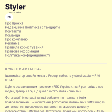
FB
Про проєкт
Редакційна політика і стандарти
Контакти
Команда
Про компанію
Реклама
Правила користування
Правова інформація
Політика конфіденційності
© 2026 LLC «UBT MEDIA»
Ідентифікатор онлайн-медіа в Реєстрі суб’єктів у сфері медіа — R40-
05347
Styler є розважальним проєктом «РБК-Україна», який розповідає про
людей, тренди і все, що цікаво читати поза новинами.
Фотографії, ілюстрації та інші зображення належать їхнім
правовласникам. Використання фотографій, позначених Getty Images,
допускається виключно за наявності письмового дозволу
фотоагентства Getty Images. Фотографії, позначені логотипом «Styler»