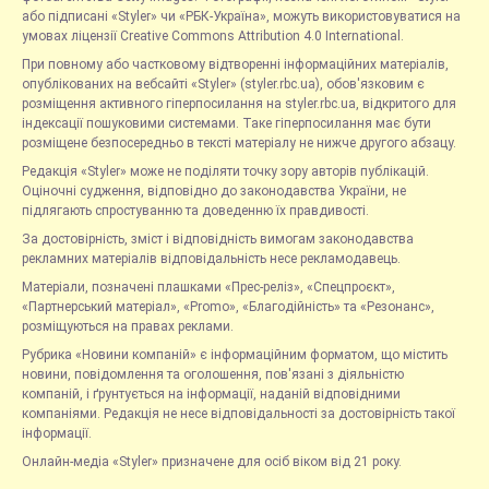
або підписані «Styler» чи «РБК-Україна», можуть використовуватися на
умовах ліцензії Creative Commons Attribution 4.0 International.
При повному або частковому відтворенні інформаційних матеріалів,
опублікованих на вебсайті «Styler» (styler.rbc.ua), обов'язковим є
розміщення активного гіперпосилання на styler.rbc.ua, відкритого для
індексації пошуковими системами. Таке гіперпосилання має бути
розміщене безпосередньо в тексті матеріалу не нижче другого абзацу.
Редакція «Styler» може не поділяти точку зору авторів публікацій.
Оціночні судження, відповідно до законодавства України, не
підлягають спростуванню та доведенню їх правдивості.
За достовірність, зміст і відповідність вимогам законодавства
рекламних матеріалів відповідальність несе рекламодавець.
Матеріали, позначені плашками «Прес-реліз», «Спецпроєкт»,
«Партнерський матеріал», «Promo», «Благодійність» та «Резонанс»,
розміщуються на правах реклами.
Рубрика «Новини компаній» є інформаційним форматом, що містить
новини, повідомлення та оголошення, пов'язані з діяльністю
компаній, і ґрунтується на інформації, наданій відповідними
компаніями. Редакція не несе відповідальності за достовірність такої
інформації.
Онлайн-медіа «Styler» призначене для осіб віком від 21 року.