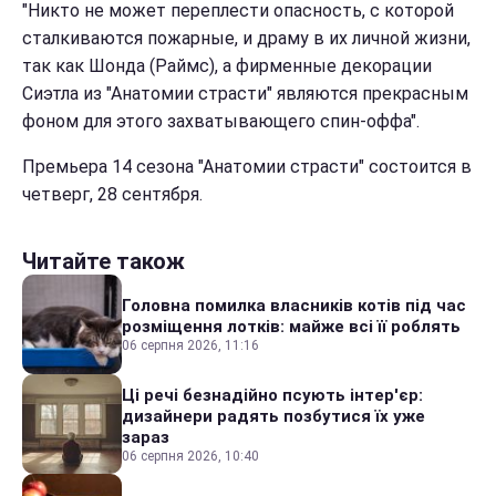
"Никто не может переплести опасность, с которой
сталкиваются пожарные, и драму в их личной жизни,
так как Шонда (Раймс), а фирменные декорации
Сиэтла из "Анатомии страсти" являются прекрасным
фоном для этого захватывающего спин-оффа".
Премьера 14 сезона "Анатомии страсти" состоится в
четверг, 28 сентября.
Читайте також
Головна помилка власників котів під час
розміщення лотків: майже всі її роблять
06 серпня 2026, 11:16
Ці речі безнадійно псують інтер'єр:
дизайнери радять позбутися їх уже
зараз
06 серпня 2026, 10:40