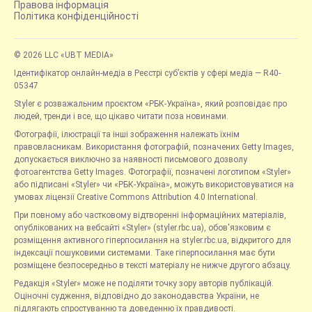
Правова інформація
Політика конфіденційності
© 2026 LLC «UBT MEDIA»
Ідентифікатор онлайн-медіа в Реєстрі суб’єктів у сфері медіа — R40-
05347
Styler є розважальним проєктом «РБК-Україна», який розповідає про
людей, тренди і все, що цікаво читати поза новинами.
Фотографії, ілюстрації та інші зображення належать їхнім
правовласникам. Використання фотографій, позначених Getty Images,
допускається виключно за наявності письмового дозволу
фотоагентства Getty Images. Фотографії, позначені логотипом «Styler»
або підписані «Styler» чи «РБК-Україна», можуть використовуватися на
умовах ліцензії Creative Commons Attribution 4.0 International.
При повному або частковому відтворенні інформаційних матеріалів,
опублікованих на вебсайті «Styler» (styler.rbc.ua), обов'язковим є
розміщення активного гіперпосилання на styler.rbc.ua, відкритого для
індексації пошуковими системами. Таке гіперпосилання має бути
розміщене безпосередньо в тексті матеріалу не нижче другого абзацу.
Редакція «Styler» може не поділяти точку зору авторів публікацій.
Оціночні судження, відповідно до законодавства України, не
підлягають спростуванню та доведенню їх правдивості.