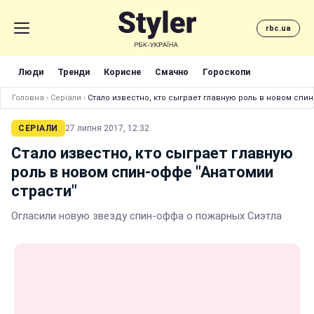
rbc.ua
Люди
Тренди
Корисне
Смачно
Гороскопи
Головна
›
Серіали
›
Стало известно, кто сыграет главную роль в новом спи
СЕРІАЛИ
27 липня 2017, 12:32
Стало известно, кто сыграет главную
роль в новом спин-оффе "Анатомии
страсти"
Огласили новую звезду спин-оффа о пожарных Сиэтла