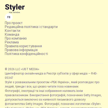
FB
Про проєкт
Редакційна політика і стандарти
Контакти
Команда
Про компанію
Реклама
Правила користування
Правова інформація
Політика конфіденційності
© 2026 LLC «UBT MEDIA»
Ідентифікатор онлайн-медіа в Реєстрі суб’єктів у сфері медіа — R40-
05347
Styler є розважальним проєктом «РБК-Україна», який розповідає про
людей, тренди і все, що цікаво читати поза новинами.
Фотографії, ілюстрації та інші зображення належать їхнім
правовласникам. Використання фотографій, позначених Getty Images,
допускається виключно за наявності письмового дозволу
фотоагентства Getty Images. Фотографії, позначені логотипом «Styler»