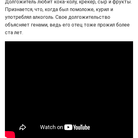
Долгожитель любит кока-колу, крекер, сыр и фрукты.
Признается, что, когда был помоложе, курил и
употреблял алкоголь. Свое долгожительство
объясняет генами, ведь его отец тоже прожил более
ста лет.