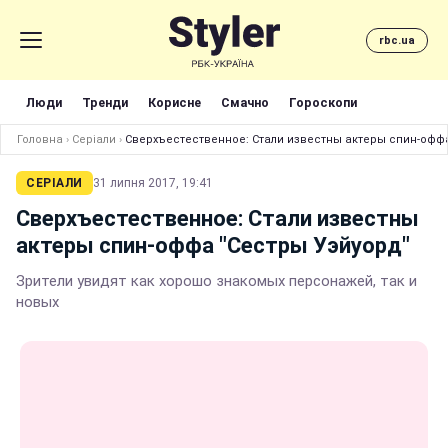
rbc.ua
Люди
Тренди
Корисне
Смачно
Гороскопи
Головна
›
Серіали
›
Сверхъестественное: Стали известны актеры спин-офф
СЕРІАЛИ
31 липня 2017, 19:41
Сверхъестественное: Стали известны
актеры спин-оффа "Сестры Уэйуорд"
Зрители увидят как хорошо знакомых персонажей, так и
новых