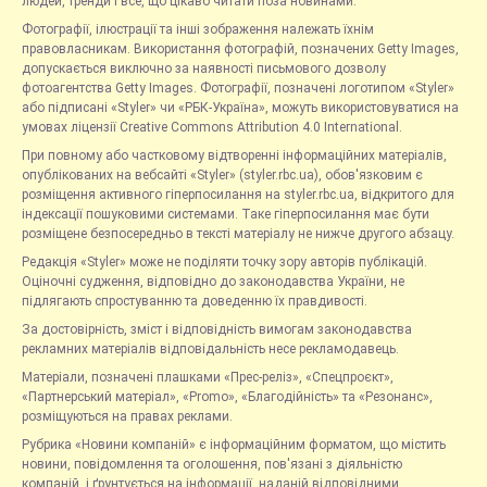
людей, тренди і все, що цікаво читати поза новинами.
Фотографії, ілюстрації та інші зображення належать їхнім
правовласникам. Використання фотографій, позначених Getty Images,
допускається виключно за наявності письмового дозволу
фотоагентства Getty Images. Фотографії, позначені логотипом «Styler»
або підписані «Styler» чи «РБК-Україна», можуть використовуватися на
умовах ліцензії Creative Commons Attribution 4.0 International.
При повному або частковому відтворенні інформаційних матеріалів,
опублікованих на вебсайті «Styler» (styler.rbc.ua), обов'язковим є
розміщення активного гіперпосилання на styler.rbc.ua, відкритого для
індексації пошуковими системами. Таке гіперпосилання має бути
розміщене безпосередньо в тексті матеріалу не нижче другого абзацу.
Редакція «Styler» може не поділяти точку зору авторів публікацій.
Оціночні судження, відповідно до законодавства України, не
підлягають спростуванню та доведенню їх правдивості.
За достовірність, зміст і відповідність вимогам законодавства
рекламних матеріалів відповідальність несе рекламодавець.
Матеріали, позначені плашками «Прес-реліз», «Спецпроєкт»,
«Партнерський матеріал», «Promo», «Благодійність» та «Резонанс»,
розміщуються на правах реклами.
Рубрика «Новини компаній» є інформаційним форматом, що містить
новини, повідомлення та оголошення, пов'язані з діяльністю
компаній, і ґрунтується на інформації, наданій відповідними