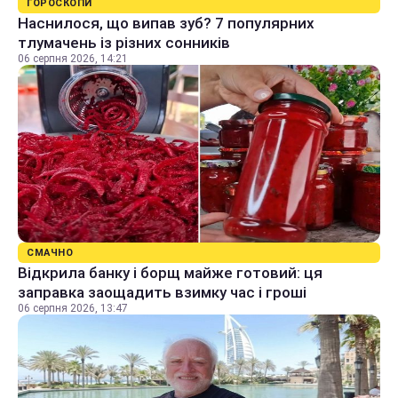
ГОРОСКОПИ
Наснилося, що випав зуб? 7 популярних
тлумачень із різних сонників
06 серпня 2026, 14:21
СМАЧНО
Відкрила банку і борщ майже готовий: ця
заправка заощадить взимку час і гроші
06 серпня 2026, 13:47