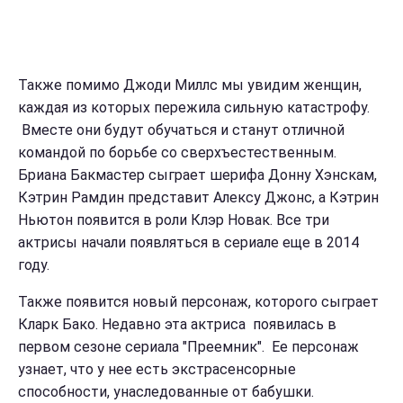
Также помимо Джоди Миллс мы увидим женщин,
каждая из которых пережила сильную катастрофу.
Вместе они будут обучаться и станут отличной
командой по борьбе со сверхъестественным.
Бриана Бакмастер сыграет шерифа Донну Хэнскам,
Кэтрин Рамдин представит Алексу Джонс, а Кэтрин
Ньютон появится в роли Клэр Новак. Все три
актрисы начали появляться в сериале еще в 2014
году.
Также появится новый персонаж, которого сыграет
Кларк Бако. Недавно эта актриса появилась в
первом сезоне сериала "Преемник". Ее персонаж
узнает, что у нее есть экстрасенсорные
способности, унаследованные от бабушки.