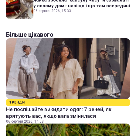
Жінка зробила "капсулу часу" й сховала її
у своєму домі: навіщо і що там всередині
06 серпня 2026, 15:33
Більше цікавого
ТРЕНДИ
Не поспішайте викидати одяг: 7 речей, які
врятують вас, якщо вага змінилася
06 серпня 2026, 14:58