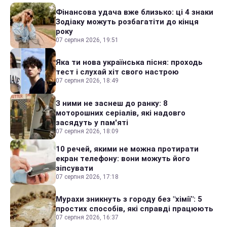
Фінансова удача вже близько: ці 4 знаки
Зодіаку можуть розбагатіти до кінця
року
07 серпня 2026, 19:51
Яка ти нова українська пісня: проходь
тест і слухай хіт свого настрою
07 серпня 2026, 18:49
З ними не заснеш до ранку: 8
моторошних серіалів, які надовго
засядуть у пам'яті
07 серпня 2026, 18:09
10 речей, якими не можна протирати
екран телефону: вони можуть його
зіпсувати
07 серпня 2026, 17:18
Мурахи зникнуть з городу без "хімії": 5
простих способів, які справді працюють
07 серпня 2026, 16:37