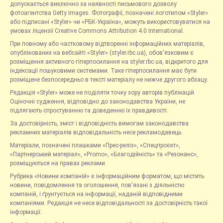
допускається виключно за наявності письмового дозволу
фотоагентства Getty Images. Фотографії, позначені логотипом «Styler»
або підписані «Styler» чи «РБК-Україна», можуть використовуватися на
умовах ліцензії Creative Commons Attribution 4.0 International.
При повному або частковому відтворенні інформаційних матеріалів,
опублікованих на вебсайті «Styler» (styler.rbc.ua), обов'язковим є
розміщення активного гіперпосилання на styler.rbc.ua, відкритого для
індексації пошуковими системами. Таке гіперпосилання має бути
розміщене безпосередньо в тексті матеріалу не нижче другого абзацу.
Редакція «Styler» може не поділяти точку зору авторів публікацій.
Оціночні судження, відповідно до законодавства України, не
підлягають спростуванню та доведенню їх правдивості.
За достовірність, зміст і відповідність вимогам законодавства
рекламних матеріалів відповідальність несе рекламодавець.
Матеріали, позначені плашками «Прес-реліз», «Спецпроєкт»,
«Партнерський матеріал», «Promo», «Благодійність» та «Резонанс»,
розміщуються на правах реклами.
Рубрика «Новини компаній» є інформаційним форматом, що містить
новини, повідомлення та оголошення, пов'язані з діяльністю
компаній, і ґрунтується на інформації, наданій відповідними
компаніями. Редакція не несе відповідальності за достовірність такої
інформації.