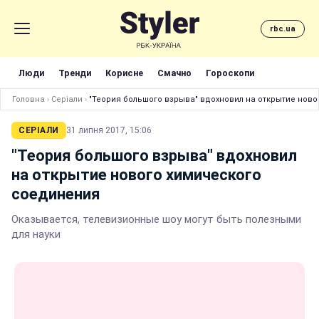
rbc.ua
Люди
Тренди
Корисне
Смачно
Гороскопи
Головна
›
Серіали
›
"Теория большого взрыва" вдохновил на открытие нов
СЕРІАЛИ
31 липня 2017, 15:06
"Теория большого взрыва" вдохновил
на открытие нового химического
соединения
Оказывается, телевизионные шоу могут быть полезными
для науки