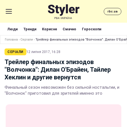
rbc.ua
Люди
Тренди
Корисне
Смачно
Гороскопи
Головна
›
Серіали
›
Трейлер финальных эпизодов "Волчонка": Дилан О'Брайе
СЕРІАЛИ
12 липня 2017, 16:28
Трейлер финальных эпизодов
"Волчонка": Дилан О'Брайен, Тайлер
Хеклин и другие вернутся
Финальный сезон невозможен без сильной ностальгии, и
"Волчонок" приготовил для зрителей именно это