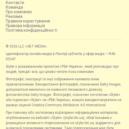
Контакти
Команда
Про компанію
Реклама
Правила користування
Правова інформація
Політика конфіденційності
© 2026 LLC «UBT MEDIA»
Ідентифікатор онлайн-медіа в Реєстрі суб’єктів у сфері медіа — R40-
05347
Styler є розважальним проєктом «РБК-Україна», який розповідає про
людей, тренди і все, що цікаво читати поза новинами.
Фотографії, ілюстрації та інші зображення належать їхнім
правовласникам. Використання фотографій, позначених Getty Images,
допускається виключно за наявності письмового дозволу
фотоагентства Getty Images. Фотографії, позначені логотипом «Styler»
або підписані «Styler» чи «РБК-Україна», можуть використовуватися на
умовах ліцензії Creative Commons Attribution 4.0 International.
При повному або частковому відтворенні інформаційних матеріалів,
опублікованих на вебсайті «Styler» (styler.rbc.ua), обов'язковим є
розміщення активного гіперпосилання на styler.rbc.ua, відкритого для
індексації пошуковими системами. Таке гіперпосилання має бути