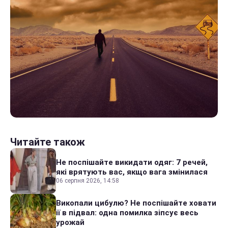
Читайте також
Не поспішайте викидати одяг: 7 речей,
які врятують вас, якщо вага змінилася
06 серпня 2026, 14:58
Викопали цибулю? Не поспішайте ховати
її в підвал: одна помилка зіпсує весь
урожай