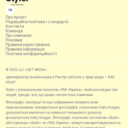
FB
Про проєкт
Редакційна політика і стандарти
Контакти
Команда
Про компанію
Реклама
Правила користування
Правова інформація
Політика конфіденційності
© 2026 LLC «UBT MEDIA»
Ідентифікатор онлайн-медіа в Реєстрі суб’єктів у сфері медіа — R40-
05347
Styler є розважальним проєктом «РБК-Україна», який розповідає про
людей, тренди і все, що цікаво читати поза новинами.
Фотографії, ілюстрації та інші зображення належать їхнім
правовласникам. Використання фотографій, позначених Getty Images,
допускається виключно за наявності письмового дозволу
фотоагентства Getty Images. Фотографії, позначені логотипом «Styler»
або підписані «Styler» чи «РБК-Україна», можуть використовуватися на
умовах ліцензії Creative Commons Attribution 4.0 International.