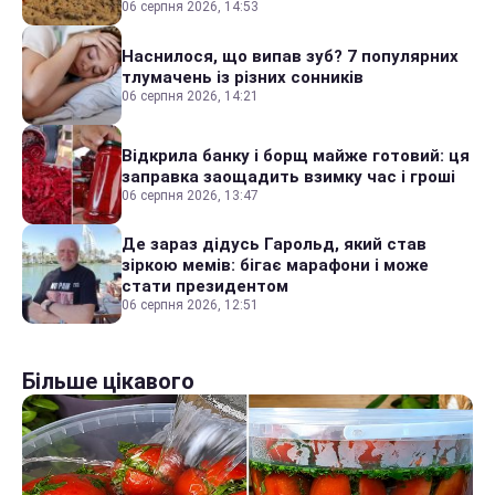
06 серпня 2026, 14:53
Наснилося, що випав зуб? 7 популярних
тлумачень із різних сонників
06 серпня 2026, 14:21
Відкрила банку і борщ майже готовий: ця
заправка заощадить взимку час і гроші
06 серпня 2026, 13:47
Де зараз дідусь Гарольд, який став
зіркою мемів: бігає марафони і може
стати президентом
06 серпня 2026, 12:51
Більше цікавого