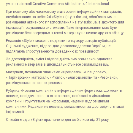
умовах ліцензії Creative Commons Attribution 4.0 International.
При повному або частковому відтворенні інформаційних матеріалів,
опублікованих на вебсайті «Styler» (styler.rbc.ua), обов'язковим є
розміщення активного гіперпосилання на styler.rbc.ua, відкритого для
індексації пошуковими системами. Таке гіперпосилання має бути
розміщене безпосередньо в тексті матеріалу не нижче другого абзацу.
Редакція «Styler» може не поділяти точку зору авторів публікацій.
Оціночні судження, відповідно до законодавства України, не
підлягають спростуванню та доведенню їх правдивості.
За достовірність, зміст і відповідність вимогам законодавства
рекламних матеріалів відповідальність несе рекламодавець.
Матеріали, позначені плашками «Прес-реліз», «Спецпроєкт»,
«Партнерський матеріал», «Promo», «Благодійність» та «Резонанс»,
розміщуються на правах реклами.
Рубрика «Новини компаній» є інформаційним форматом, що містить
новини, повідомлення та оголошення, пов'язані з діяльністю
компаній, і ґрунтується на інформації, наданій відповідними
компаніями. Редакція не несе відповідальності за достовірність такої
інформації.
Онлайн-медіа «Styler» призначене для осіб віком від 21 року.