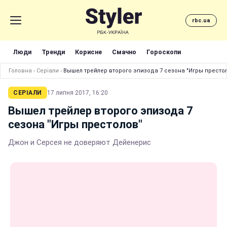
rbc.ua
Люди
Тренди
Корисне
Смачно
Гороскопи
Головна
›
Серіали
›
Вышел трейлер второго эпизода 7 сезона "Игры престо
СЕРІАЛИ
17 липня 2017, 16:20
Вышел трейлер второго эпизода 7
сезона "Игры престолов"
Джон и Серсея не доверяют Дейенерис