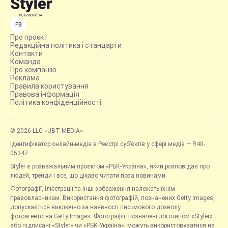
FB
Про проєкт
Редакційна політика і стандарти
Контакти
Команда
Про компанію
Реклама
Правила користування
Правова інформація
Політика конфіденційності
© 2026 LLC «UBT MEDIA»
Ідентифікатор онлайн-медіа в Реєстрі суб’єктів у сфері медіа — R40-
05347
Styler є розважальним проєктом «РБК-Україна», який розповідає про
людей, тренди і все, що цікаво читати поза новинами.
Фотографії, ілюстрації та інші зображення належать їхнім
правовласникам. Використання фотографій, позначених Getty Images,
допускається виключно за наявності письмового дозволу
фотоагентства Getty Images. Фотографії, позначені логотипом «Styler»
або підписані «Styler» чи «РБК-Україна», можуть використовуватися на