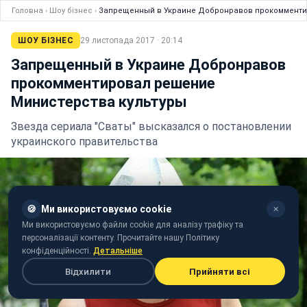
Головна
›
Шоу бізнес
›
Запрещенный в Украине Добронравов прокомменти
ШОУ БІЗНЕС
29 листопада 2017 · 20:14
Запрещенный в Украине Добронравов
прокомментировал решение
Министерства культуры
Звезда сериала "Сваты" высказался о постановлении
украинского правительства
🍪
Ми використовуємо cookie
✕
Ми використовуємо файли cookie для аналізу трафіку та
персоналізації контенту. Прочитайте нашу Політику
конфіденційності.
Детальніше
Відхилити
Прийняти всі