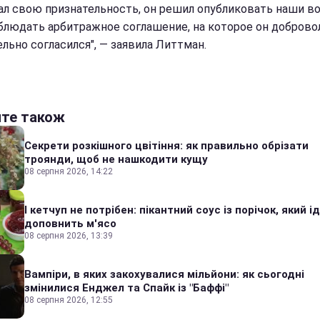
л свою признательность, он решил опубликовать наши в
облюдать арбитражное соглашение, на которое он доброво
ельно согласился", — заявила Литтман.
йте також
Секрети розкішного цвітіння: як правильно обрізати
троянди, щоб не нашкодити кущу
08 серпня 2026, 14:22
І кетчуп не потрібен: пікантний соус із порічок, який 
доповнить м'ясо
08 серпня 2026, 13:39
Вампіри, в яких закохувалися мільйони: як сьогодні
змінилися Енджел та Спайк із "Баффі"
08 серпня 2026, 12:55