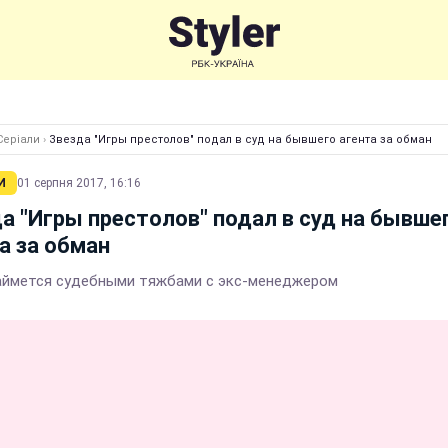
Серіали
›
Звезда "Игры престолов" подал в суд на бывшего агента за обман
И
01 серпня 2017, 16:16
а "Игры престолов" подал в суд на бывше
а за обман
аймется судебными тяжбами с экс-менеджером