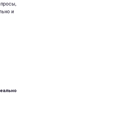
опросы,
льно и
ідеально