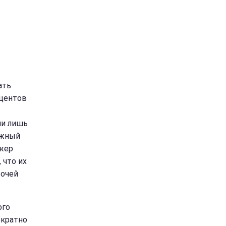
ать
оцентов
ли лишь
ажный
джер
 что их
бочей
ого
ократно