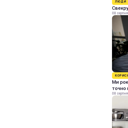
ЛЮДИ
Свекру
08 серпня
КОРИС
Ми рок
точно 
08 серпня