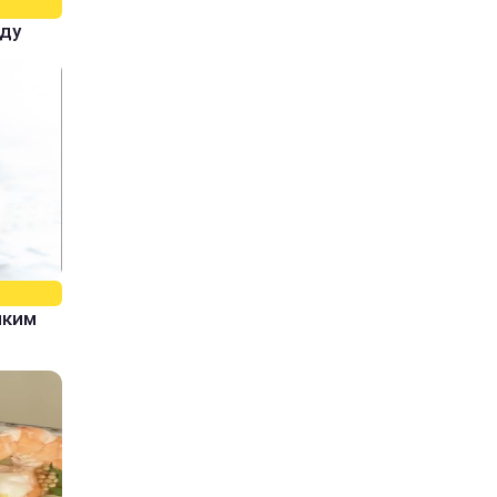
оду
яким