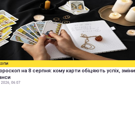
КОПИ
ороскоп на 8 серпня: кому карти обіцяють успіх, зміни
анси
 2026, 06:07