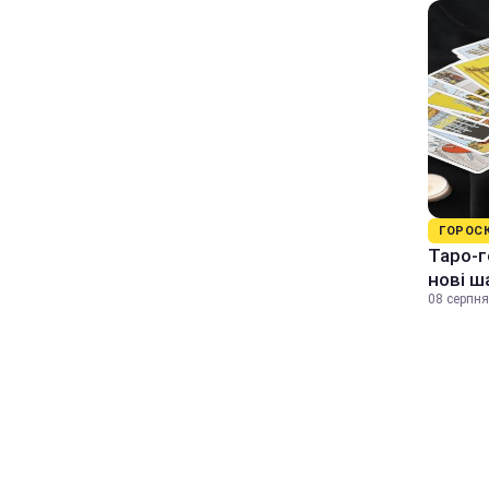
ГОРОС
Таро-г
нові ш
08 серпня