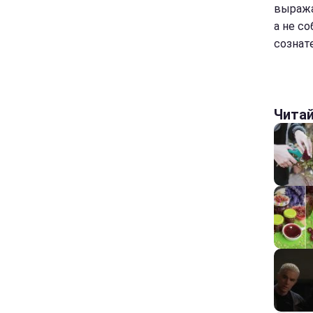
выража
а не с
сознат
Чита