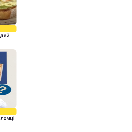
ідей
оломці: