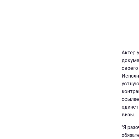
Актер 
докуме
своего
Исполн
устную
контра
ссылае
единст
визы.
"Я разо
обязат