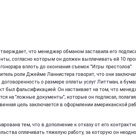
утверждает, что менеджер обманом заставила его подпис
нты, согласно которым он должен выплачивать ей 10 пр
 гонорара вплоть до окончания съемок "Игры престолов".
итель роли Джейме Ланнистера говорит, что они заключа
 договоренность о размере оплаты услуг Литтман, а бум
кт был фальсификацией. Он настаивает на том, что мене
тся на "ложные документы", которые он подписал, полагая,
венная цель заключается в оформлении американской ра
чарована тем, что в дополнение к отказу от его контрактн
ельства оплачивать тяжелую работу, за которую он неодн