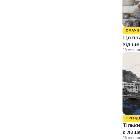
СМАЧН
Що при
від ше
08 серпня
ТРЕНД
Тільки
є лише
08 серпня