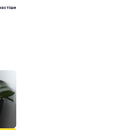
йчастіше